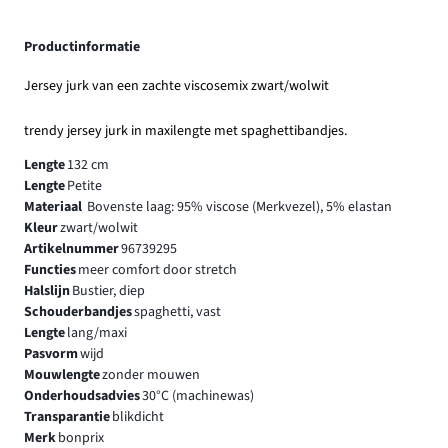
Productinformatie
Jersey jurk van een zachte viscosemix zwart/wolwit
trendy jersey jurk in maxilengte met spaghettibandjes.
Lengte
132 cm
Lengte
Petite
Materiaal
Bovenste laag: 95% viscose (Merkvezel), 5% elastan
Kleur
zwart/wolwit
Artikelnummer
96739295
Functies
meer comfort door stretch
Halslijn
Bustier, diep
Schouderbandjes
spaghetti, vast
Lengte
lang/maxi
Pasvorm
wijd
Mouwlengte
zonder mouwen
Onderhoudsadvies
30°C (machinewas)
Transparantie
blikdicht
Merk
bonprix