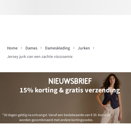
Home
Dames
Dameskleding
Jurken
Jersey jurk van een zachte viscosemix
NIEUWSBRIEF
15% korting & gratis verzending
*30 dagen geldig na ontvangst. Vanaf een bestelwaarde van € 30. Kan niet
worden gecombineerd met andere kortingscodes.