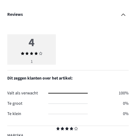
Reviews
4
Gemiddelde
beoordeling
1
4
Dit zeggen klanten over het artikel:
Valt als verwacht
100%
Te groot
0%
Te klein
0%
Beoordeling
4
MARISKA