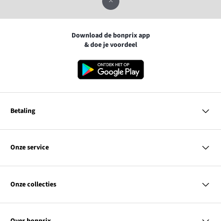
Download de bonprix app
& doe je voordeel
Betaling
MasterCard
VISA
Onze service
iDEAL | Wero
Vragen & antwoorden
PayPal
Bezorgen
Onze collecties
Betalen
Achteraf betalen
Retourneren & terugbetalen
Dames
Maattabellen
Heren
Contact