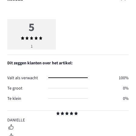
5
Gemiddelde
beoordeling
1
5
Dit zeggen klanten over het artikel:
Valt als verwacht
100%
Te groot
0%
Te klein
0%
Beoordeling
5
DANIELLE