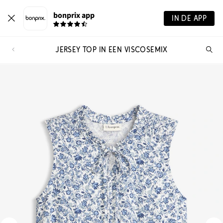
bonprix app
IN DE APP
JERSEY TOP IN EEN VISCOSEMIX
Wa
zo
je?