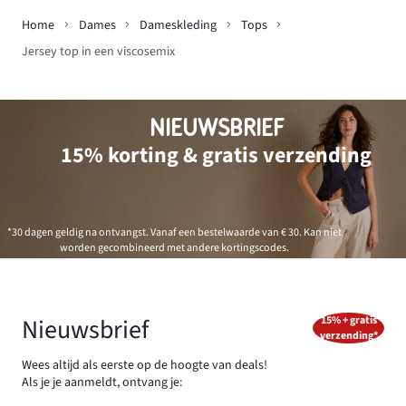
Home
Dames
Dameskleding
Tops
Jersey top in een viscosemix
NIEUWSBRIEF
15% korting & gratis verzending
*30 dagen geldig na ontvangst. Vanaf een bestelwaarde van € 30. Kan niet
worden gecombineerd met andere kortingscodes.
Nieuwsbrief
15% + gratis
verzending*
Wees altijd als eerste op de hoogte van deals!
Als je je aanmeldt, ontvang je: