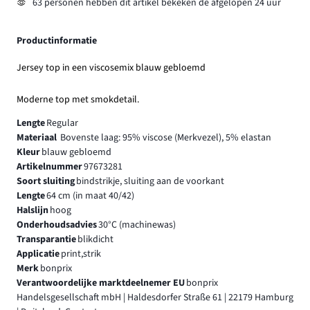
63 personen hebben dit artikel bekeken de afgelopen 24 uur
Productinformatie
Jersey top in een viscosemix blauw gebloemd
Moderne top met smokdetail.
Lengte
Regular
Materiaal
Bovenste laag: 95% viscose (Merkvezel), 5% elastan
Kleur
blauw gebloemd
Artikelnummer
97673281
Soort sluiting
bindstrikje, sluiting aan de voorkant
Lengte
64 cm (in maat 40/42)
Halslijn
hoog
Onderhoudsadvies
30°C (machinewas)
Transparantie
blikdicht
Applicatie
print,strik
Merk
bonprix
Verantwoordelijke marktdeelnemer EU
bonprix
Handelsgesellschaft mbH | Haldesdorfer Straße 61 | 22179 Hamburg