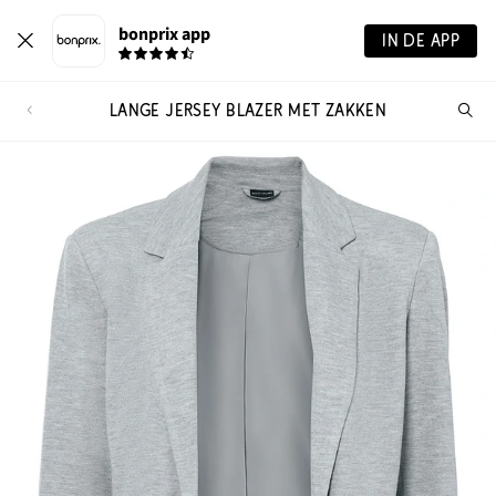
bonprix app
IN DE APP
LANGE JERSEY BLAZER MET ZAKKEN
Wa
zo
je?