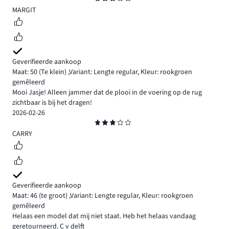
3
MARGIT
Geverifieerde aankoop
Maat: 50
(Te klein)
,
Variant: Lengte regular,
Kleur: rookgroen
gemêleerd
Mooi Jasje! Alleen jammer dat de plooi in de voering op de rug
zichtbaar is bij het dragen!
2026-02-26
Beoordeling
3
CARRY
Geverifieerde aankoop
Maat: 46
(te groot)
,
Variant: Lengte regular,
Kleur: rookgroen
gemêleerd
Helaas een model dat mij niet staat. Heb het helaas vandaag
geretourneerd. C v delft