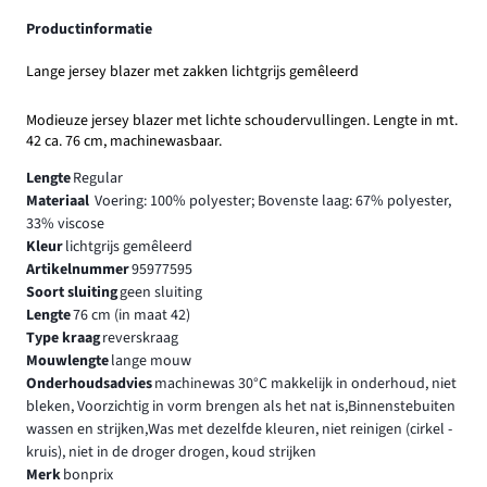
Productinformatie
Lange jersey blazer met zakken lichtgrijs gemêleerd
Modieuze jersey blazer met lichte schoudervullingen. Lengte in mt.
42 ca. 76 cm, machinewasbaar.
Lengte
Regular
Materiaal
Voering: 100% polyester; Bovenste laag: 67% polyester,
33% viscose
Kleur
lichtgrijs gemêleerd
Artikelnummer
95977595
Soort sluiting
geen sluiting
Lengte
76 cm (in maat 42)
Type kraag
reverskraag
Mouwlengte
lange mouw
Onderhoudsadvies
machinewas 30°C makkelijk in onderhoud, niet
bleken, Voorzichtig in vorm brengen als het nat is,Binnenstebuiten
wassen en strijken,Was met dezelfde kleuren, niet reinigen (cirkel -
kruis), niet in de droger drogen, koud strijken
Merk
bonprix