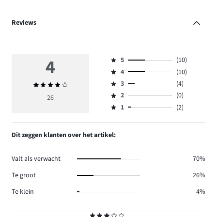
Reviews
4
5
(10)
Beoordeling
4
(10)
5,
Beoordeling
aantal
3
(4)
Gemiddelde
4,
Beoordeling
reviews
beoordeling
aantal
2
(0)
3,
26
Beoordeling
10.
4
reviews
aantal
1
(2)
2,
Beoordeling
10.
reviews
aantal
1,
4.
reviews
aantal
Dit zeggen klanten over het artikel:
0.
reviews
2.
Valt als verwacht
70%
Te groot
26%
Te klein
4%
Beoordeling