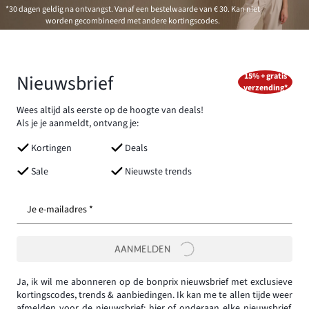
*30 dagen geldig na ontvangst. Vanaf een bestelwaarde van € 30. Kan niet
worden gecombineerd met andere kortingscodes.
Nieuwsbrief
15% + gratis
verzending*
Wees altijd als eerste op de hoogte van deals!
Als je je aanmeldt, ontvang je:
Kortingen
Deals
Sale
Nieuwste trends
Je e-mailadres *
AANMELDEN
Ja, ik wil me abonneren op de bonprix nieuwsbrief met exclusieve
kortingscodes, trends & aanbiedingen. Ik kan me te allen tijde weer
afmelden voor de nieuwsbrief:
hier
of onderaan elke nieuwsbrief.