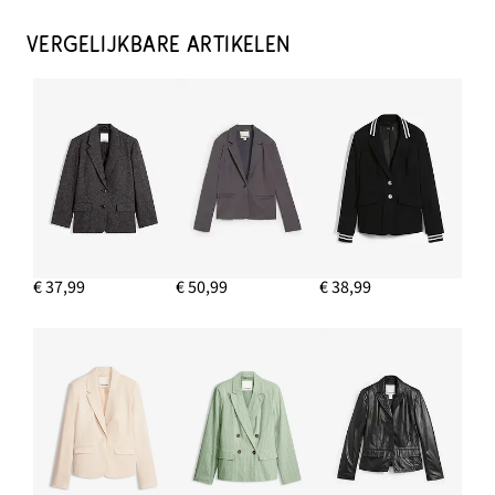
Oorstekers met bloemmotief
€ 9,99
VERGELIJKBARE ARTIKELEN
IN WINKELMANDJE
Ringen (set van 8) met verschillende designs
€ 13,99
IN WINKELMANDJE
Lange jersey blazer met zakken
€ 39,99
€ 37,99
€ 50,99
€ 38,99
IN WINKELMANDJE
Slim capri jeans, mid waist
€ 24,99
IN WINKELMANDJE