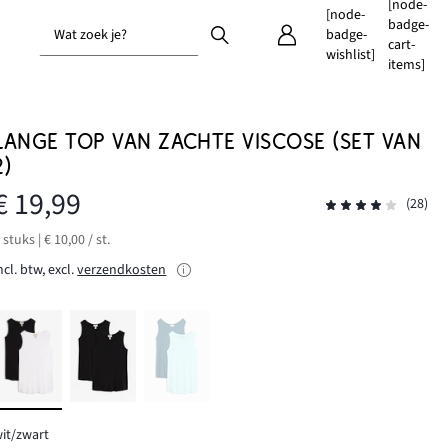
[node-
[node-
badge-
Wat zoek je?
badge-
cart-
wishlist]
items]
LANGE TOP VAN ZACHTE VISCOSE (SET VAN
2)
€ 19,99
(28)
 stuks | € 10,00 / st.
ncl. btw, excl.
verzendkosten
it/zwart