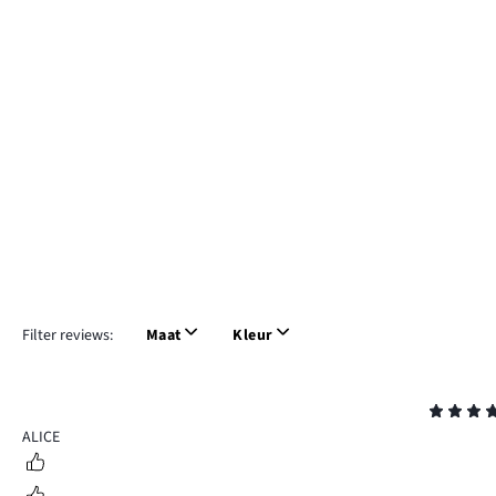
Filter reviews:
Maat
Kleur
Beoordeling
5
ALICE