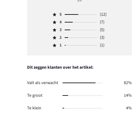
28
4
5
(12)
Beoordeling
4
(7)
5,
Beoordeling
aantal
3
(5)
4,
Beoordeling
reviews
aantal
2
(3)
3,
Beoordeling
12.
reviews
aantal
1
(1)
2,
Beoordeling
7.
reviews
aantal
1,
5.
reviews
aantal
3.
reviews
Dit zeggen klanten over het artikel:
1.
Valt als verwacht
82%
Te groot
14%
Te klein
4%