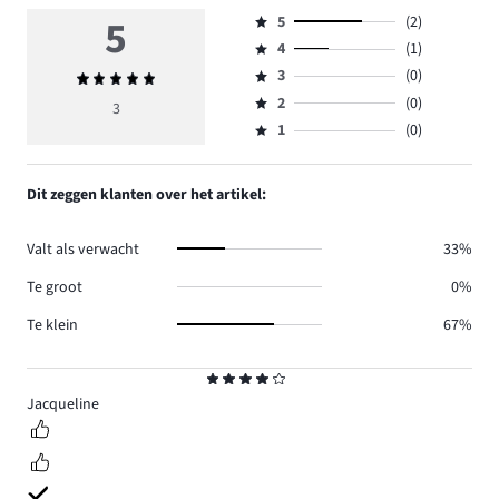
5
5
(2)
Beoordeling
4
(1)
5,
Beoordeling
aantal
3
(0)
Gemiddelde
4,
Beoordeling
reviews
beoordeling
aantal
2
(0)
3,
3
Beoordeling
2.
5
reviews
aantal
1
(0)
2,
Beoordeling
1.
reviews
aantal
1,
0.
reviews
aantal
Dit zeggen klanten over het artikel:
0.
reviews
0.
Valt als verwacht
33%
Te groot
0%
Te klein
67%
Beoordeling
4
Jacqueline