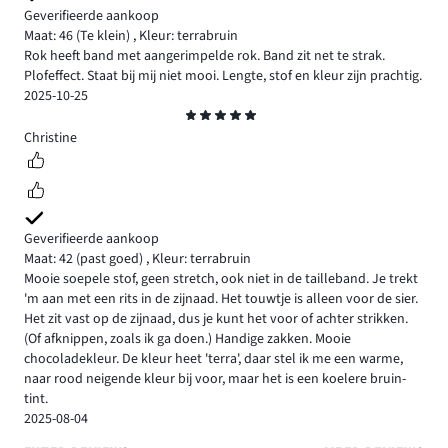
Geverifieerde aankoop
Maat: 46
(Te klein)
,
Kleur: terrabruin
Rok heeft band met aangerimpelde rok. Band zit net te strak.
Plofeffect. Staat bij mij niet mooi. Lengte, stof en kleur zijn prachtig.
2025-10-25
Beoordeling
5
Christine
Geverifieerde aankoop
Maat: 42
(past goed)
,
Kleur: terrabruin
Mooie soepele stof, geen stretch, ook niet in de tailleband. Je trekt
'm aan met een rits in de zijnaad. Het touwtje is alleen voor de sier.
Het zit vast op de zijnaad, dus je kunt het voor of achter strikken.
(Of afknippen, zoals ik ga doen.) Handige zakken. Mooie
chocoladekleur. De kleur heet 'terra', daar stel ik me een warme,
naar rood neigende kleur bij voor, maar het is een koelere bruin-
tint.
2025-08-04