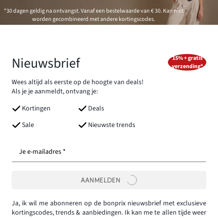
*30 dagen geldig na ontvangst. Vanaf een bestelwaarde van € 30. Kan niet
worden gecombineerd met andere kortingscodes.
Nieuwsbrief
15% + gratis
verzending*
Wees altijd als eerste op de hoogte van deals!
Als je je aanmeldt, ontvang je:
Kortingen
Deals
Sale
Nieuwste trends
Je e-mailadres *
AANMELDEN
Ja, ik wil me abonneren op de bonprix nieuwsbrief met exclusieve
kortingscodes, trends & aanbiedingen. Ik kan me te allen tijde weer