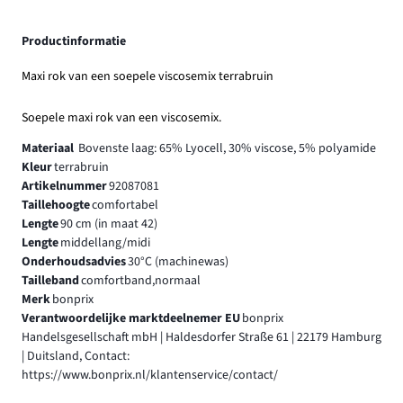
Productinformatie
Maxi rok van een soepele viscosemix terrabruin
Soepele maxi rok van een viscosemix.
Materiaal
Bovenste laag: 65% Lyocell, 30% viscose, 5% polyamide
Kleur
terrabruin
Artikelnummer
92087081
Taillehoogte
comfortabel
Lengte
90 cm (in maat 42)
Lengte
middellang/midi
Onderhoudsadvies
30°C (machinewas)
Tailleband
comfortband,normaal
Merk
bonprix
Verantwoordelijke marktdeelnemer EU
bonprix
Handelsgesellschaft mbH | Haldesdorfer Straße 61 | 22179 Hamburg
| Duitsland, Contact:
https://www.bonprix.nl/klantenservice/contact/