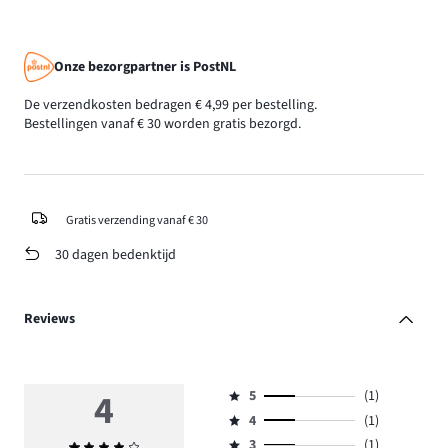
Onze bezorgpartner is PostNL
De verzendkosten bedragen € 4,99 per bestelling.
Bestellingen vanaf € 30 worden gratis bezorgd.
Gratis verzending vanaf € 30
30 dagen bedenktijd
Reviews
4
5
(1)
Beoordeling
4
(1)
5,
Beoordeling
aantal
3
(1)
Gemiddelde