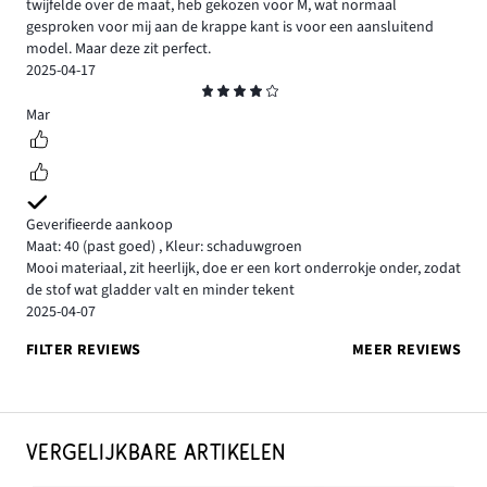
twijfelde over de maat, heb gekozen voor M, wat normaal
gesproken voor mij aan de krappe kant is voor een aansluitend
model. Maar deze zit perfect.
2025-04-17
Beoordeling
4
Mar
Geverifieerde aankoop
Maat: 40
(past goed)
,
Kleur: schaduwgroen
Mooi materiaal, zit heerlijk, doe er een kort onderrokje onder, zodat
de stof wat gladder valt en minder tekent
2025-04-07
FILTER REVIEWS
MEER REVIEWS
VERGELIJKBARE ARTIKELEN