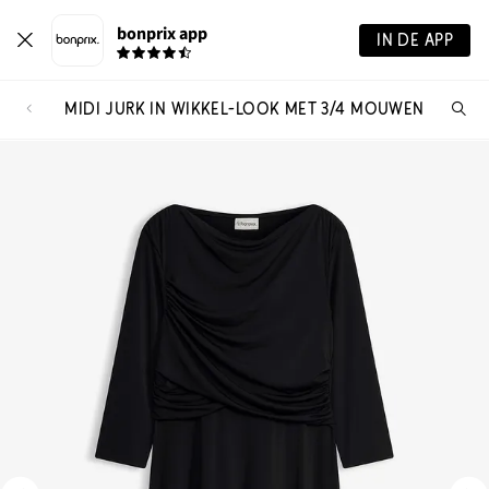
bonprix app
IN DE APP
MIDI JURK IN WIKKEL-LOOK MET 3/4 MOUWEN
Wa
zo
je?