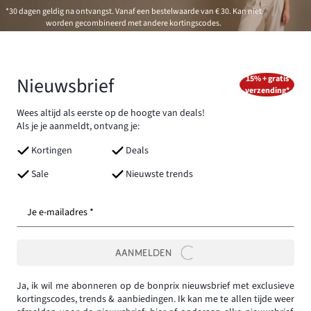
*30 dagen geldig na ontvangst. Vanaf een bestelwaarde van € 30. Kan niet
worden gecombineerd met andere kortingscodes.
Nieuwsbrief
15% + gratis
verzending*
Wees altijd als eerste op de hoogte van deals!
Als je je aanmeldt, ontvang je:
Kortingen
Deals
Sale
Nieuwste trends
Je e-mailadres *
AANMELDEN
Ja, ik wil me abonneren op de bonprix nieuwsbrief met exclusieve
kortingscodes, trends & aanbiedingen. Ik kan me te allen tijde weer