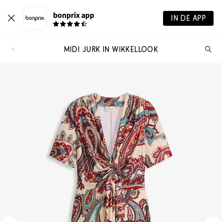
bonprix app
IN DE APP
MIDI JURK IN WIKKELLOOK
Wa
zo
je?