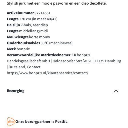
Stylish jurk met een mooie pasvorm en een diep decolleté.
Artikelnummer
97214581
Lengte
120 cm (in maat 40/42)
Halslijn
V-hals, zeer diep
Lengte
middellang/midi
Mouwlengte
korte mouw
Onderhoudsadvies
30°C (machinewas)
Merk
bonprix
Verantwoordelijke marktdeelnemer EU
bonprix
Handelsgesellschaft mbH | Haldesdorfer Straße 61 | 22179 Hamburg
| Duitsland, Contact:
https://www.bonprix.nl/klantenservice/contact/
Bezorging
Onze bezorgpartner is PostNL