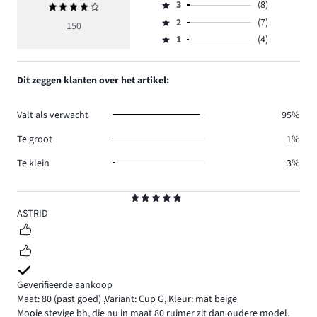
aantal
3
(8)
Gemiddelde
4,
Beoordeling
reviews
beoordeling
aantal
2
(7)
3,
150
Beoordeling
87.
4
reviews
aantal
1
(4)
2,
Beoordeling
44.
reviews
aantal
1,
8.
reviews
aantal
Dit zeggen klanten over het artikel:
7.
reviews
4.
Valt als verwacht
95%
Te groot
1%
Te klein
3%
Beoordeling
5
ASTRID
Geverifieerde aankoop
Maat: 80
(past goed)
,
Variant: Cup G,
Kleur: mat beige
Mooie stevige bh, die nu in maat 80 ruimer zit dan oudere model.