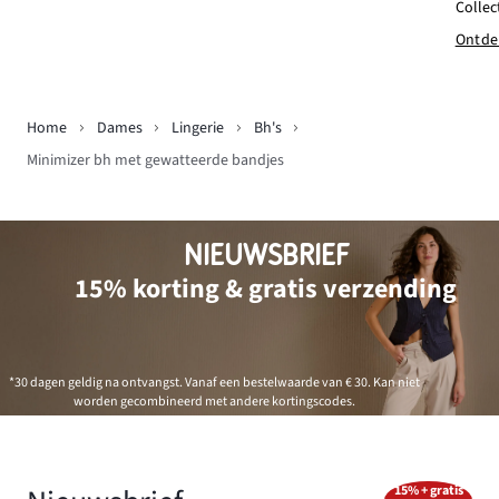
Collect
Ontde
Home
Dames
Lingerie
Bh's
Minimizer bh met gewatteerde bandjes
NIEUWSBRIEF
15% korting & gratis verzending
*30 dagen geldig na ontvangst. Vanaf een bestelwaarde van € 30. Kan niet
worden gecombineerd met andere kortingscodes.
15% + gratis