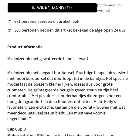
[node-product-
IN WINKELMANDJE
wishlist]
691 personen vinden dit artikel leuk
365 personen hebben dit artikel bekeken de afgelopen 24 uur
Productinformatie
Minimizer bh met gewatteerde bandjes zwart
Minimizer bh met elegant borduursel. Prachtige beugel bh versierd
met mooi borduursel dat doorloopt tot in de bandjes. Het speciale
model laat de boezem kleiner lijken. Ideaal dus voor grote
cupmaten. De geïntegreerde beugels geven steun en zijn heel
comfortabel. Met gevulde schouderbandjes die zorgen voor een
hoog draagcomfort en de schouders ontlasten. Maite Kelly’s
favorieten:"Een erotische, kanten bh die vooral vrouwen met wat
meer decolleté veel steun biedt. Een musthave voor je
lingerielade.".
Cup
Cup D
Materiaal
Kant: 62% polyester, 31% polyamide, 7% elastan;