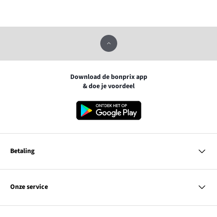
Download de bonprix app
& doe je voordeel
Betaling
MasterCard
VISA
Onze service
iDEAL | Wero
Vragen & antwoorden