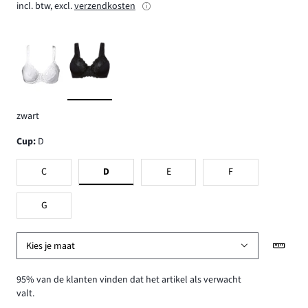
incl. btw, excl.
verzendkosten
zwart
Cup
:
D
C
D
E
F
G
Kies je maat
95% van de klanten vinden dat het artikel als verwacht
valt.