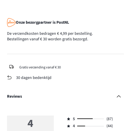
Onze bezorgpartner is PostNL
De verzendkosten bedragen € 4,99 per bestelling.
Bestellingen vanaf € 30 worden gratis bezorgd.
Gratis verzending vanaf € 30
30 dagen bedenktijd
Reviews
4
5
(87)
Beoordeling
4
(44)
5,
Beoordeling