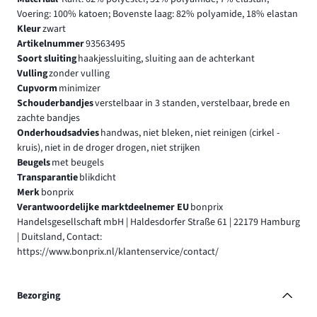
Voering: 100% katoen; Bovenste laag: 82% polyamide, 18% elastan
Kleur
zwart
Artikelnummer
93563495
Soort sluiting
haakjessluiting, sluiting aan de achterkant
Vulling
zonder vulling
Cupvorm
minimizer
Schouderbandjes
verstelbaar in 3 standen, verstelbaar, brede en
zachte bandjes
Onderhoudsadvies
handwas, niet bleken, niet reinigen (cirkel -
kruis), niet in de droger drogen, niet strijken
Beugels
met beugels
Transparantie
blikdicht
Merk
bonprix
Verantwoordelijke marktdeelnemer EU
bonprix
Handelsgesellschaft mbH | Haldesdorfer Straße 61 | 22179 Hamburg
| Duitsland, Contact:
https://www.bonprix.nl/klantenservice/contact/
Bezorging