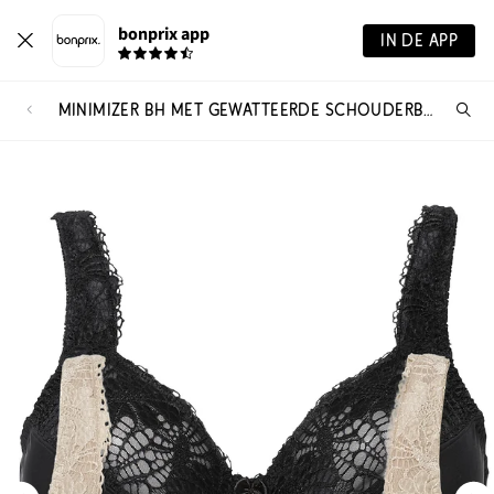
bonprix app
IN DE APP
MINIMIZER BH MET GEWATTEERDE SCHOUDERBANDJES (SET VAN 2)
Wa
zo
je?