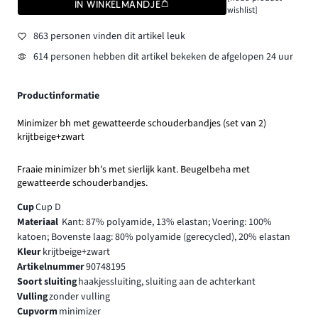
IN WINKELMANDJE
wishlist]
863 personen vinden dit artikel leuk
614 personen hebben dit artikel bekeken de afgelopen 24 uur
Productinformatie
Minimizer bh met gewatteerde schouderbandjes (set van 2)
krijtbeige+zwart
Fraaie minimizer bh's met sierlijk kant. Beugelbeha met
gewatteerde schouderbandjes.
Cup
Cup D
Materiaal
Kant: 87% polyamide, 13% elastan; Voering: 100%
katoen; Bovenste laag: 80% polyamide (gerecycled), 20% elastan
Kleur
krijtbeige+zwart
Artikelnummer
90748195
Soort sluiting
haakjessluiting, sluiting aan de achterkant
Vulling
zonder vulling
Cupvorm
minimizer