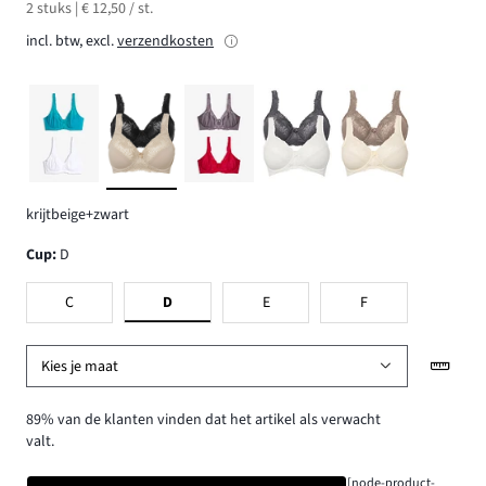
2 stuks | € 12,50 / st.
incl. btw, excl.
verzendkosten
krijtbeige+zwart
Cup
:
D
C
D
E
F
Kies je maat
89% van de klanten vinden dat het artikel als verwacht
valt.
[node-product-