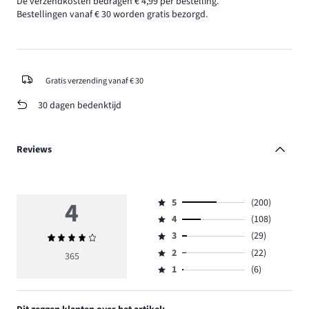
De verzendkosten bedragen € 4,99 per bestelling.
Bestellingen vanaf € 30 worden gratis bezorgd.
Gratis verzending vanaf € 30
30 dagen bedenktijd
Reviews
4
5
(200)
Beoordeling
4
(108)
5,
Beoordeling
aantal
3
(29)
Gemiddelde
4,
Beoordeling
reviews
beoordeling
aantal
2
(22)
3,
365
Beoordeling
200.
4
reviews
aantal
1
(6)
2,
Beoordeling
108.
reviews
aantal
1,
29.
reviews
aantal