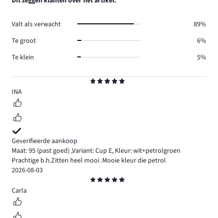
Dit zeggen klanten over het artikel:
22.
reviews
6.
Valt als verwacht
89%
Te groot
6%
Te klein
5%
Beoordeling
5
INA
Geverifieerde aankoop
Maat: 95
(past goed)
,
Variant: Cup E,
Kleur: wit+petrolgroen
Prachtige b.h.Zitten heel mooi .Mooie kleur die petrol
2026-08-03
Beoordeling
5
Carla