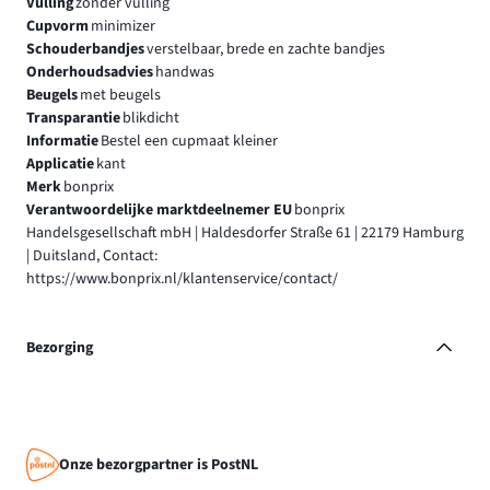
Vulling
zonder vulling
Cupvorm
minimizer
Schouderbandjes
verstelbaar, brede en zachte bandjes
Onderhoudsadvies
handwas
Beugels
met beugels
Transparantie
blikdicht
Informatie
Bestel een cupmaat kleiner
Applicatie
kant
Merk
bonprix
Verantwoordelijke marktdeelnemer EU
bonprix
Handelsgesellschaft mbH | Haldesdorfer Straße 61 | 22179 Hamburg
| Duitsland, Contact:
https://www.bonprix.nl/klantenservice/contact/
Bezorging
Onze bezorgpartner is PostNL