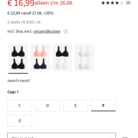
€ 16,99
alleen t/m 26.08.
(8)
€ 22,99 vanaf 27.08. +35%
2 stuks | € 8,50 / st.
incl. btw, excl.
verzendkosten
zwart+zwart
Cup
:
F
C
D
E
F
G