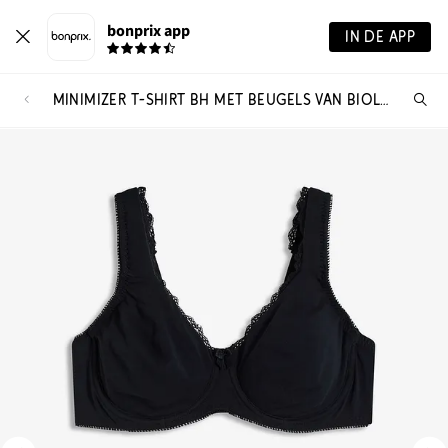
bonprix app
IN DE APP
MINIMIZER T-SHIRT BH MET BEUGELS VAN BIOLOGISCH KATOEN (SET VAN 2)
Wa
zo
je?