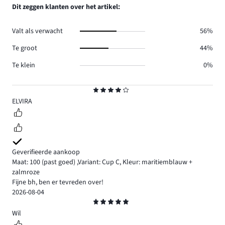
reviews
aantal
Dit zeggen klanten over het artikel:
0.
reviews
0.
Valt als verwacht
56%
Te groot
44%
Te klein
0%
Beoordeling
4
ELVIRA
Geverifieerde aankoop
Maat: 100
(past goed)
,
Variant: Cup C,
Kleur: maritiemblauw +
zalmroze
Fijne bh, ben er tevreden over!
2026-08-04
Beoordeling
5
Wil