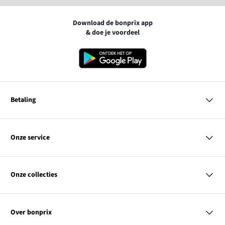
Download de bonprix app
& doe je voordeel
Betaling
MasterCard
VISA
Onze service
iDEAL | Wero
Vragen & antwoorden
PayPal
Bezorgen
Onze collecties
Betalen
Achteraf betalen
Retourneren & terugbetalen
Dames
Maattabellen
Heren
Contact
Over bonprix
Kinderen
Kortingscodes & acties