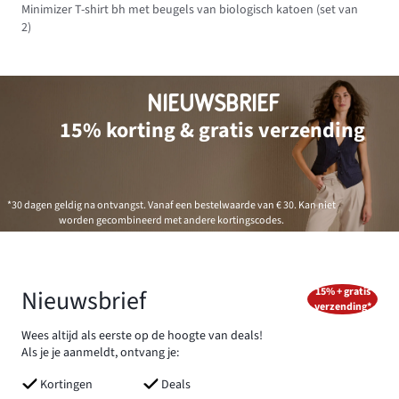
Minimizer T-shirt bh met beugels van biologisch katoen (set van
2)
NIEUWSBRIEF
15% korting & gratis verzending
*30 dagen geldig na ontvangst. Vanaf een bestelwaarde van € 30. Kan niet
worden gecombineerd met andere kortingscodes.
Nieuwsbrief
15% + gratis
verzending*
Wees altijd als eerste op de hoogte van deals!
Als je je aanmeldt, ontvang je:
Kortingen
Deals