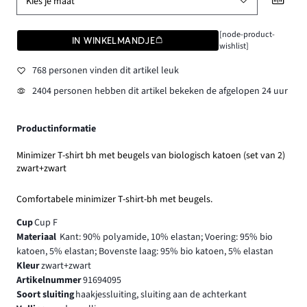
Kies je maat
[node-product-
IN WINKELMANDJE
wishlist]
768 personen vinden dit artikel leuk
2404 personen hebben dit artikel bekeken de afgelopen 24 uur
Productinformatie
Minimizer T-shirt bh met beugels van biologisch katoen (set van 2)
zwart+zwart
Comfortabele minimizer T-shirt-bh met beugels.
Cup
Cup F
Materiaal
Kant: 90% polyamide, 10% elastan; Voering: 95% bio
katoen, 5% elastan; Bovenste laag: 95% bio katoen, 5% elastan
Kleur
zwart+zwart
Artikelnummer
91694095
Soort sluiting
haakjessluiting, sluiting aan de achterkant