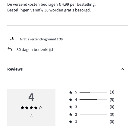
De verzendkosten bedragen € 4,99 per bestelling.
Bestellingen vanaf € 30 worden gratis bezorgd.
Gratis verzending vanaf € 30
30 dagen bedenktijd
Reviews
4
5
(3)
Beoordeling
4
(5)
5,
Beoordeling
aantal
3
(0)
Gemiddelde
4,
Beoordeling
reviews
beoordeling
aantal
2
(0)
3,
8
Beoordeling
3.
4
reviews
aantal
1
(0)
2,
Beoordeling
5.
reviews
aantal
1,
0.