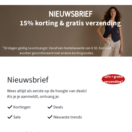
NIEUWSBRIEF
15% korting & gratis verzending
*30 dagen geldig na ontvangst. Vanaf een bestelwaarde van € 30. Kan niet
worden gecombineerd met andere kortingscodes.
Nieuwsbrief
15% + gratis
verzending*
Wees altijd als eerste op de hoogte van deals!
Als je je aanmeldt, ontvang je:
Kortingen
Deals
Sale
Nieuwste trends