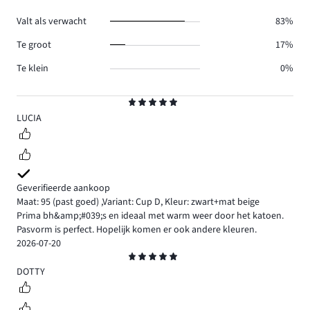
0.
Valt als verwacht
83%
Te groot
17%
Te klein
0%
Beoordeling
5
LUCIA
Geverifieerde aankoop
Maat: 95
(past goed)
,
Variant: Cup D,
Kleur: zwart+mat beige
Prima bh&amp;#039;s en ideaal met warm weer door het katoen.
Pasvorm is perfect. Hopelijk komen er ook andere kleuren.
2026-07-20
Beoordeling
5
DOTTY