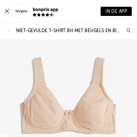
bonprix app
IN DE APP
NIET-GEVULDE T-SHIRT BH MET BEUGELS EN BIOLOGISCH KATOEN (SET VAN 2)
Wa
zo
je?