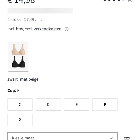
2 stuks | € 7,49 / st.
incl. btw, excl.
verzendkosten
zwart+mat beige
Cup
:
F
C
D
E
F
G
Kies je maat