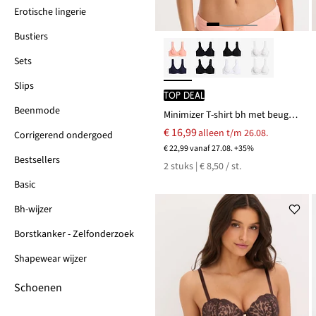
Erotische lingerie
Bustiers
Sets
Slips
TOP DEAL
Beenmode
Minimizer T-shirt bh met beugels van biologisch katoen (set van 2)
€ 16,99
alleen t/m 26.08.
Corrigerend ondergoed
€ 22,99 vanaf 27.08. +35%
Bestsellers
2 stuks | € 8,50 / st.
Basic
Bh-wijzer
Borstkanker - Zelfonderzoek
Shapewear wijzer
Schoenen