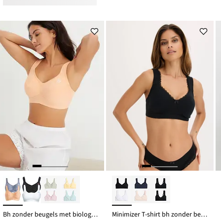
Bh zonder beugels met biologisch katoen (set van 2)
Minimizer T-shirt bh zonder beugels met biologisch katoen (set van 2)