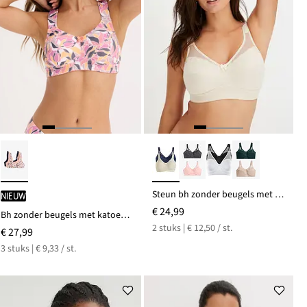
Steun bh zonder beugels met gewatteerde bandjes (set van 2)
Nieuw
€ 24,99
Bh zonder beugels met katoen (set van 3)
2 stuks | € 12,50 / st.
€ 27,99
3 stuks | € 9,33 / st.