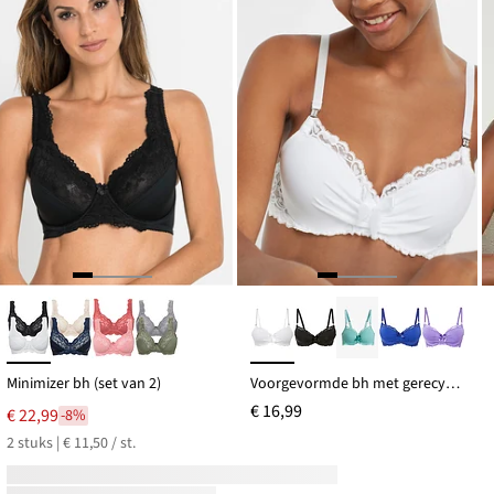
Minimizer bh (set van 2)
Voorgevormde bh met gerecycled polyamide
€ 16,99
€ 22,99
-8%
2 stuks | € 11,50 / st.