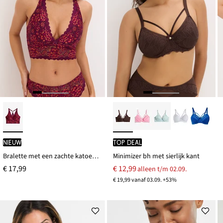
Nieuw
TOP DEAL
Bralette met een zachte katoenen voering
Minimizer bh met sierlijk kant
€ 17,99
€ 12,99
alleen t/m 02.09.
€ 19,99 vanaf 03.09. +53%