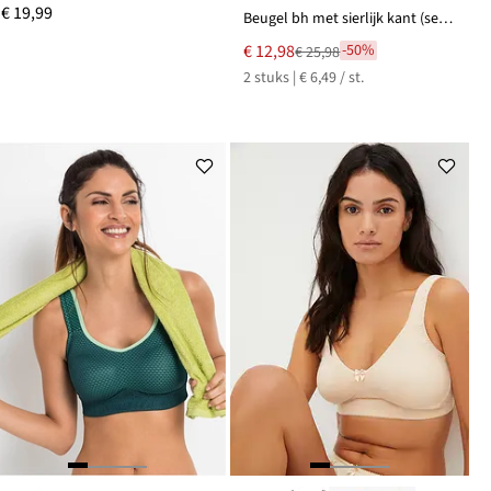
€ 19,99
Beugel bh met sierlijk kant (set van 2)
Nu
€ 12,98
-50%
€ 25,98
Van
voor
2 stuks | € 6,49 / st.
€ 25,98