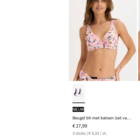
Nieuw
Beugel bh met katoen (set van 3)
€ 27,99
3 stuks | € 9,33 / st.