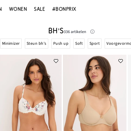
N
WONEN
SALE
#BONPRIX
BH'S
336 artikelen
Minimizer
Steun bh's
Push up
Soft
Sport
Voorgevorm