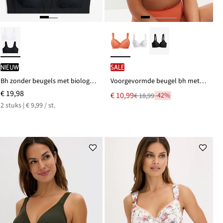
Nieuw
SALE
Bh zonder beugels met biologisch katoen (set van 2)
Voorgevormde beugel bh met gewatteerde bandjes
€ 19,98
Nu
€ 10,99
-42%
€ 18,99
Van
voor
2 stuks | € 9,99 / st.
€ 18,99