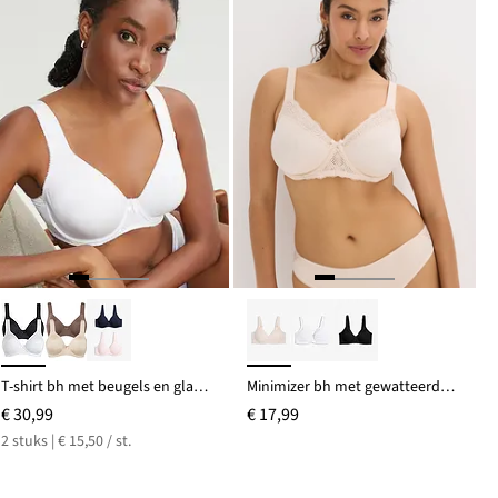
T-shirt bh met beugels en glanseffect (set van 2)
Minimizer bh met gewatteerde bandjes
€ 30,99
€ 17,99
2 stuks | € 15,50 / st.