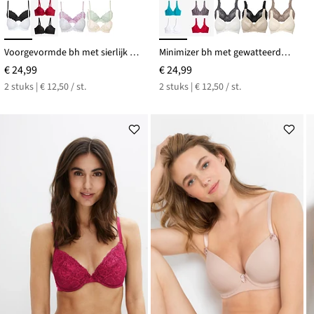
Voorgevormde bh met sierlijk borduursel (set van 2)
Minimizer bh met gewatteerde schouderbandjes (set van 2)
€ 24,99
€ 24,99
2 stuks | € 12,50 / st.
2 stuks | € 12,50 / st.