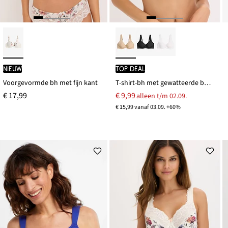
Nieuw
TOP DEAL
Voorgevormde bh met fijn kant
T-shirt-bh met gewatteerde bandjes
€ 17,99
€ 9,99
alleen t/m 02.09.
€ 15,99 vanaf 03.09. +60%