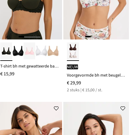
T-shirt bh met gewatteerde bandjes
Nieuw
€ 15,99
Voorgevormde bh met beugels en biologisch katoen (set van 2)
€ 29,99
2 stuks | € 15,00 / st.