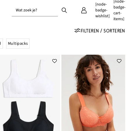
[node-
[node-
badge-
Wat zoek je?
badge-
cart-
wishlist]
items]
FILTEREN / SORTEREN
d
Multipacks