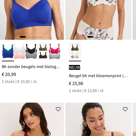
Bh zonder beugels met biologisch katoen (set van 2)
Nieuw
€ 20,99
Beugel bh met bloemenprint (set van 2)
2 stuks | € 10,50 / st.
€ 25,98
2 stuks | € 12,99 / st.