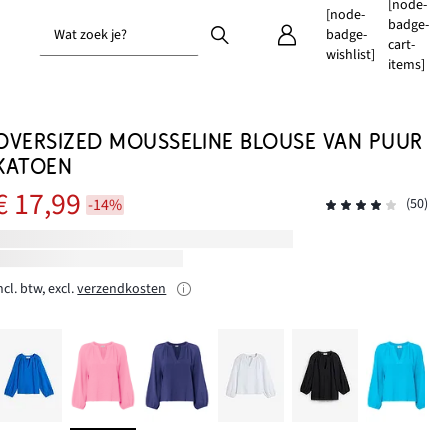
[node-
[node-
badge-
Wat zoek je?
badge-
cart-
wishlist]
items]
OVERSIZED MOUSSELINE BLOUSE VAN PUUR
KATOEN
€ 17,99
-14%
(50)
ncl. btw, excl.
verzendkosten