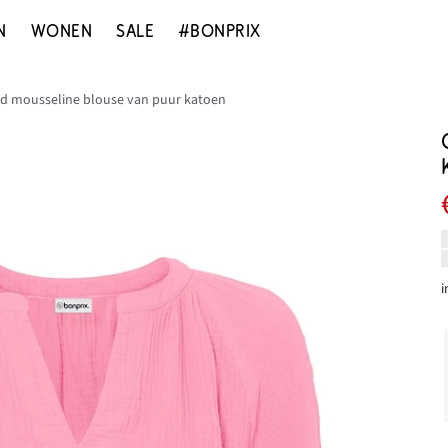
N
WONEN
SALE
#BONPRIX
ed mousseline blouse van puur katoen
i