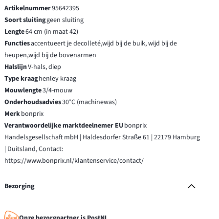
Artikelnummer
95642395
Soort sluiting
geen sluiting
Lengte
64 cm (in maat 42)
Functies
accentueert je decolleté,wijd bij de buik, wijd bij de
heupen,wijd bij de bovenarmen
Halslijn
V-hals, diep
Type kraag
henley kraag
Mouwlengte
3/4-mouw
Onderhoudsadvies
30°C (machinewas)
Merk
bonprix
Verantwoordelijke marktdeelnemer EU
bonprix
Handelsgesellschaft mbH | Haldesdorfer Straße 61 | 22179 Hamburg
| Duitsland, Contact:
https://www.bonprix.nl/klantenservice/contact/
Bezorging
Onze bezorgpartner is PostNL