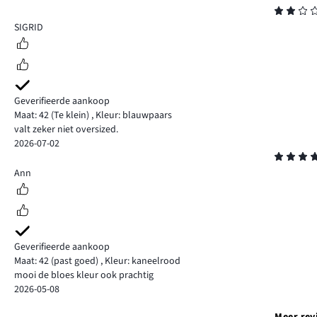
Beoordeling
2
SIGRID
Geverifieerde aankoop
Maat: 42
(Te klein)
,
Kleur: blauwpaars
valt zeker niet oversized.
2026-07-02
Beoordeling
5
Ann
Geverifieerde aankoop
Maat: 42
(past goed)
,
Kleur: kaneelrood
mooi de bloes kleur ook prachtig
2026-05-08
Meer rev