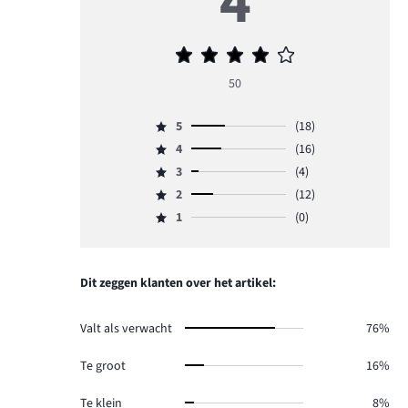
4
Gemiddelde
beoordeling
50
4
5
(18)
Beoordeling
4
(16)
5,
Beoordeling
aantal
3
(4)
4,
Beoordeling
reviews
aantal
2
(12)
3,
Beoordeling
18.
reviews
aantal
1
(0)
2,
Beoordeling
16.
reviews
aantal
1,
4.
reviews
aantal
12.
reviews
Dit zeggen klanten over het artikel:
0.
Valt als verwacht
76%
Te groot
16%
Te klein
8%