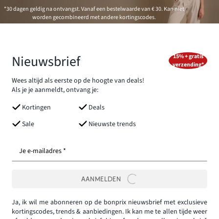
*30 dagen geldig na ontvangst. Vanaf een bestelwaarde van € 30. Kan niet
worden gecombineerd met andere kortingscodes.
Nieuwsbrief
15% + gratis
verzending*
Wees altijd als eerste op de hoogte van deals!
Als je je aanmeldt, ontvang je:
Kortingen
Deals
Sale
Nieuwste trends
Je e-mailadres *
AANMELDEN
Ja, ik wil me abonneren op de bonprix nieuwsbrief met exclusieve
kortingscodes, trends & aanbiedingen. Ik kan me te allen tijde weer