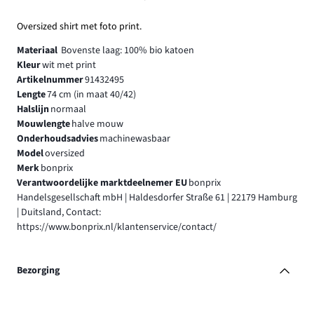
Oversized shirt met foto print.
Materiaal
Bovenste laag: 100% bio katoen
Kleur
wit met print
Artikelnummer
91432495
Lengte
74 cm (in maat 40/42)
Halslijn
normaal
Mouwlengte
halve mouw
Onderhoudsadvies
machinewasbaar
Model
oversized
Merk
bonprix
Verantwoordelijke marktdeelnemer EU
bonprix
Handelsgesellschaft mbH | Haldesdorfer Straße 61 | 22179 Hamburg
| Duitsland, Contact:
https://www.bonprix.nl/klantenservice/contact/
Bezorging