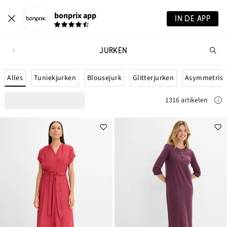
bonprix app
IN DE APP
JURKEN
Wa
zo
je?
Alles
Tuniekjurken
Blousejurk
Glitterjurken
Asymmetrisc
1316 artikelen