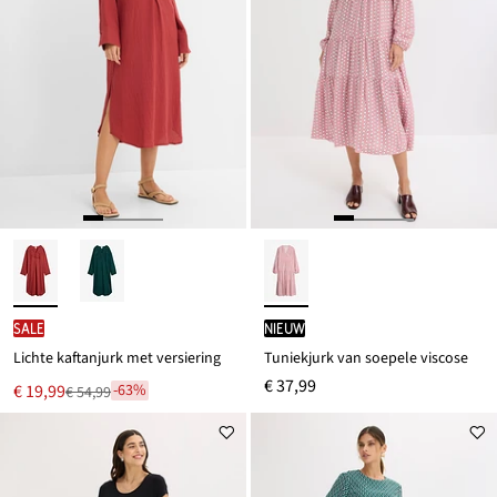
SALE
Nieuw
Lichte kaftanjurk met versiering
Tuniekjurk van soepele viscose
€ 37,99
Nu
€ 19,99
-63%
€ 54,99
Van
voor
€ 54,99