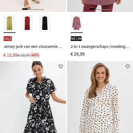
SALE
Nieuw
Jersey jurk van een viscosemix met schoudervullingen
2-in-1 zwangerschaps-/voedingsjurk van soepele viscose
€ 29,99
Nu
€ 15,99
-44%
€ 28,99
Van
voor
€ 28,99