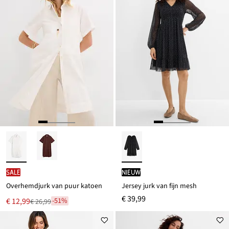
SALE
Nieuw
Overhemdjurk van puur katoen
Jersey jurk van fijn mesh
€ 39,99
Nu
€ 12,99
-51%
€ 26,99
Van
voor
€ 26,99