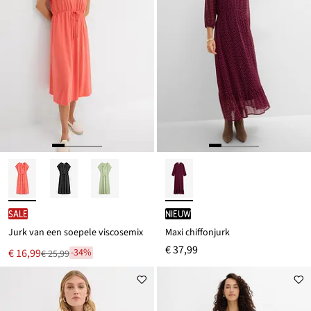
SALE
Nieuw
Jurk van een soepele viscosemix
Maxi chiffonjurk
€ 37,99
Nu
€ 16,99
-34%
€ 25,99
Van
voor
€ 25,99