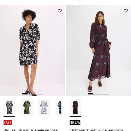
SALE
Nieuw
Blousejurk van soepele viscose
Chiffonjurk met wijde pasvorm