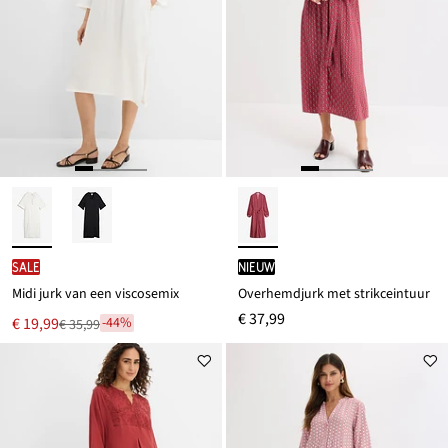
SALE
Nieuw
Midi jurk van een viscosemix
Overhemdjurk met strikceintuur
€ 37,99
Nu
€ 19,99
-44%
€ 35,99
Van
voor
€ 35,99