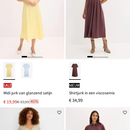
SALE
Nieuw
Midi jurk van glanzend satijn
Shirtjurk in een viscosemix
€ 34,99
Nu
€ 19,99
-41%
€ 33,99
Van
voor
€ 33,99