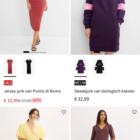
SALE
Nieuw
Jersey jurk van Punto di Roma
Sweatjurk van biologisch katoen
€ 32,99
Nu
€ 10,99
-60%
€ 27,99
Van
voor
€ 27,99