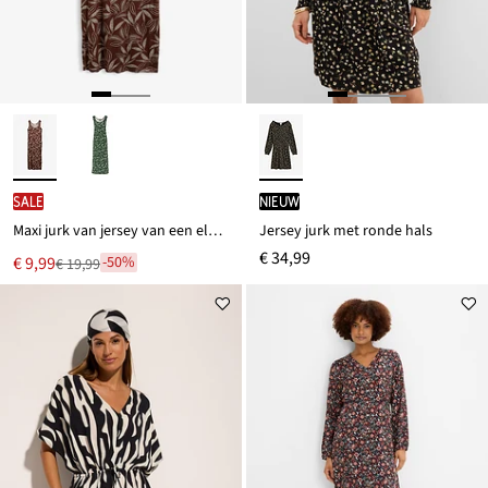
SALE
Nieuw
Maxi jurk van jersey van een elastische viscosemix
Jersey jurk met ronde hals
€ 34,99
Nu
€ 9,99
-50%
€ 19,99
Van
voor
€ 19,99