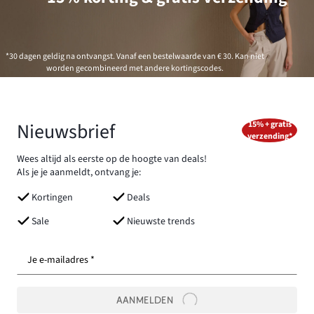
*30 dagen geldig na ontvangst. Vanaf een bestelwaarde van € 30. Kan niet
worden gecombineerd met andere kortingscodes.
Nieuwsbrief
15% + gratis
verzending*
Wees altijd als eerste op de hoogte van deals!
Als je je aanmeldt, ontvang je:
Kortingen
Deals
Sale
Nieuwste trends
Je e-mailadres *
AANMELDEN