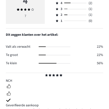
4
4
(2)
5,
Beoordeling
aantal
3
(1)
Gemiddelde
4,
Beoordeling
reviews
beoordeling
aantal
2
(1)
3,
7
Beoordeling
3.
4
reviews
aantal
1
(0)
2,
Beoordeling
2.
reviews
aantal
1,
1.
reviews
aantal
Dit zeggen klanten over het artikel:
1.
reviews
0.
Valt als verwacht
22%
Te groot
22%
Te klein
56%
Beoordeling
5
NCH
Geverifieerde aankoop