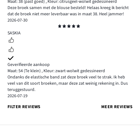
Maat: 38
(past goed)
,
Kleur: citrusgeel-wolwit gedessineerd
Deze broek samen met de blouse besteld! Helaas kreeg ik bericht
dat de broek niet meer leverbaar was in maat 38. Heel jammer!
2026-07-30
Beoordeling
5
SASKIA
Geverifieerde aankoop
Maat: 54
(Te klein)
,
Kleur: zwart-wolwit gedessineerd
Ondanks de elastische band zat deze broek veel te strak. Ik heb
veel van dit soort broeken, maar deze zat weinig rekening in. Dus
teruggestuurd.
2026-07-19
FILTER REVIEWS
MEER REVIEWS