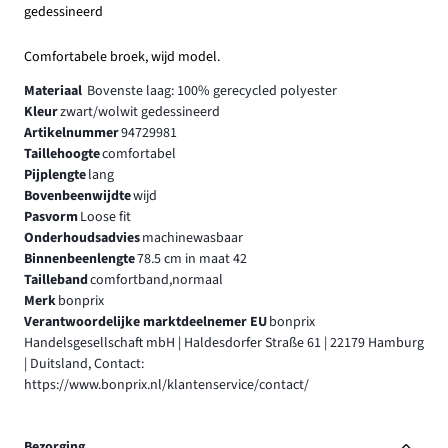
gedessineerd
Comfortabele broek, wijd model.
Materiaal
Bovenste laag: 100% gerecycled polyester
Kleur
zwart/wolwit gedessineerd
Artikelnummer
94729981
Taillehoogte
comfortabel
Pijplengte
lang
Bovenbeenwijdte
wijd
Pasvorm
Loose fit
Onderhoudsadvies
machinewasbaar
Binnenbeenlengte
78.5 cm in maat 42
Tailleband
comfortband,normaal
Merk
bonprix
Verantwoordelijke marktdeelnemer EU
bonprix
Handelsgesellschaft mbH | Haldesdorfer Straße 61 | 22179 Hamburg
| Duitsland, Contact:
https://www.bonprix.nl/klantenservice/contact/
Bezorging