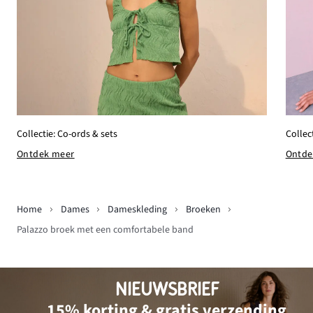
Collec
Collectie: Co-ords & sets
Ontde
Ontdek meer
Home
Dames
Dameskleding
Broeken
Palazzo broek met een comfortabele band
NIEUWSBRIEF
15% korting & gratis verzending