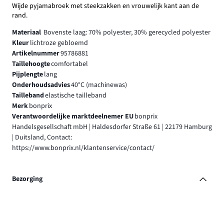
Wijde pyjamabroek met steekzakken en vrouwelijk kant aan de
rand.
Materiaal
Bovenste laag: 70% polyester, 30% gerecycled polyester
Kleur
lichtroze gebloemd
Artikelnummer
95786881
Taillehoogte
comfortabel
Pijplengte
lang
Onderhoudsadvies
40°C (machinewas)
Tailleband
elastische tailleband
Merk
bonprix
Verantwoordelijke marktdeelnemer EU
bonprix
Handelsgesellschaft mbH | Haldesdorfer Straße 61 | 22179 Hamburg
| Duitsland, Contact:
https://www.bonprix.nl/klantenservice/contact/
Bezorging