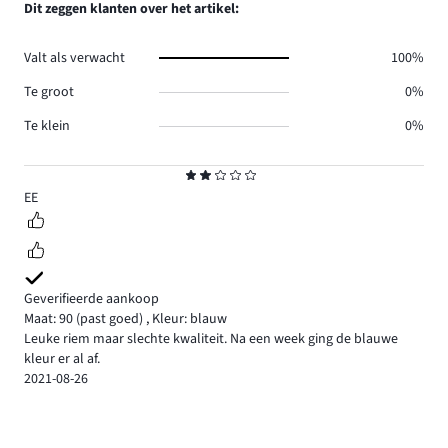
Dit zeggen klanten over het artikel:
Valt als verwacht
100%
Te groot
0%
Te klein
0%
Beoordeling
2
EE
Geverifieerde aankoop
Maat: 90
(past goed)
,
Kleur: blauw
Leuke riem maar slechte kwaliteit. Na een week ging de blauwe
kleur er al af.
2021-08-26