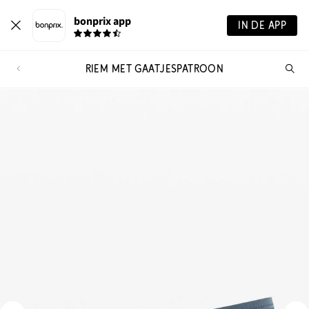
bonprix app
IN DE APP
RIEM MET GAATJESPATROON
Wa
zo
je?