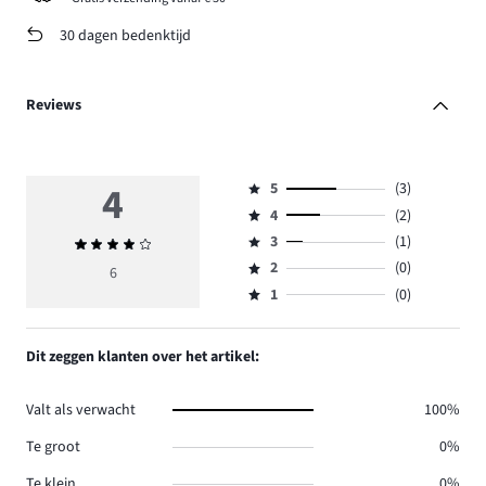
30 dagen bedenktijd
Reviews
4
5
(3)
Beoordeling
4
(2)
5,
Beoordeling
aantal
3
(1)
Gemiddelde
4,
Beoordeling
reviews
beoordeling
aantal
2
(0)
3,
6
Beoordeling
3.
4
reviews
aantal
1
(0)
2,
Beoordeling
2.
reviews
aantal
1,
1.
reviews
aantal
Dit zeggen klanten over het artikel:
0.
reviews
0.
Valt als verwacht
100%
Te groot
0%
Te klein
0%