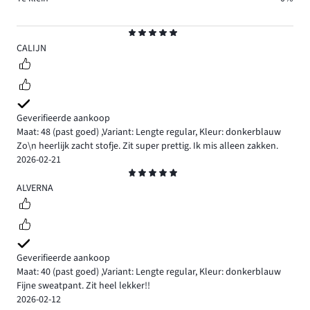
Beoordeling
5
CALIJN
Geverifieerde aankoop
Maat: 48
(past goed)
,
Variant: Lengte regular,
Kleur: donkerblauw
Zo\n heerlijk zacht stofje. Zit super prettig. Ik mis alleen zakken.
2026-02-21
Beoordeling
5
ALVERNA
Geverifieerde aankoop
Maat: 40
(past goed)
,
Variant: Lengte regular,
Kleur: donkerblauw
Fijne sweatpant. Zit heel lekker!!
2026-02-12