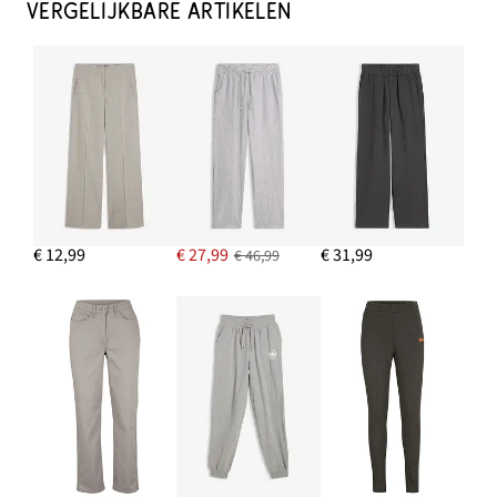
€ 30,99
VERGELIJKBARE ARTIKELEN
IN WINKELMANDJE
Trenchcoat met kleppen
€ 67,99
IN WINKELMANDJE
Creolen
€ 26,99
€ 12,99
€ 27,99
€ 31,99
€ 46,99
IN WINKELMANDJE
Jersey top met biologisch katoen
€ 9,99
IN WINKELMANDJE