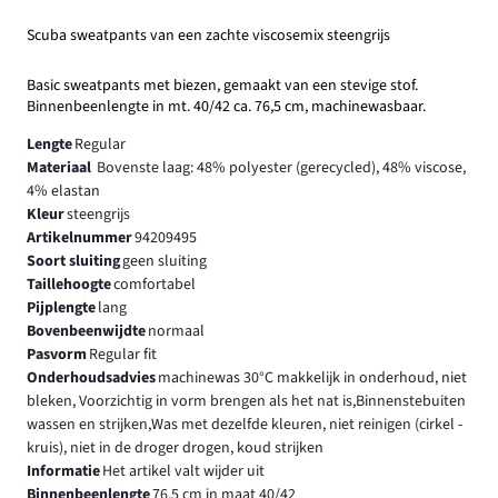
Scuba sweatpants van een zachte viscosemix steengrijs
Basic sweatpants met biezen, gemaakt van een stevige stof.
Binnenbeenlengte in mt. 40/42 ca. 76,5 cm, machinewasbaar.
Lengte
Regular
Materiaal
Bovenste laag: 48% polyester (gerecycled), 48% viscose,
4% elastan
Kleur
steengrijs
Artikelnummer
94209495
Soort sluiting
geen sluiting
Taillehoogte
comfortabel
Pijplengte
lang
Bovenbeenwijdte
normaal
Pasvorm
Regular fit
Onderhoudsadvies
machinewas 30°C makkelijk in onderhoud, niet
bleken, Voorzichtig in vorm brengen als het nat is,Binnenstebuiten
wassen en strijken,Was met dezelfde kleuren, niet reinigen (cirkel -
kruis), niet in de droger drogen, koud strijken
Informatie
Het artikel valt wijder uit
Binnenbeenlengte
76.5 cm in maat 40/42