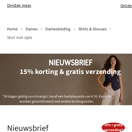
Ontdek meer
Ontde
Home
Dames
Dameskleding
Shirts & blouses
Shirt met zijde
NIEUWSBRIEF
15% korting & gratis verzending
*30 dagen geldig na ontvangst. Vanaf een bestelwaarde van € 30. Kan niet
worden gecombineerd met andere kortingscodes.
Nieuwsbrief
15% + gratis
verzending*