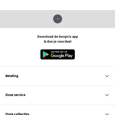
Download de bonprix app
& doe je voordeel
Betaling
MasterCard
VISA
Onze service
iDEAL | Wero
Vragen & antwoorden
PayPal
Bezorgen
Onze collecties