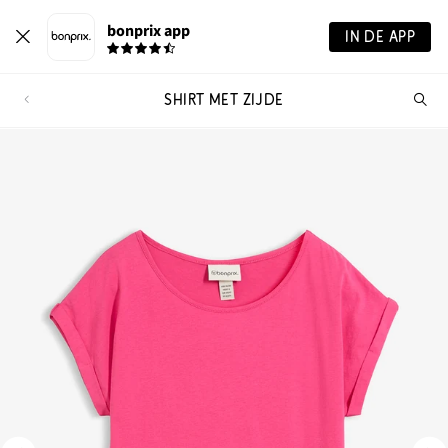
bonprix app
IN DE APP
SHIRT MET ZIJDE
Wa
zo
je?