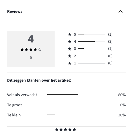
Reviews
4
5
(1)
Beoordeling
4
(3)
5,
Beoordeling
aantal
3
(1)
Gemiddelde
4,
Beoordeling
reviews
beoordeling
aantal
2
(0)
3,
5
Beoordeling
1.
4
reviews
aantal
1
(0)
2,
Beoordeling
3.
reviews
aantal
1,
1.
reviews
aantal
Dit zeggen klanten over het artikel:
0.
reviews
0.
Valt als verwacht
80%
Te groot
0%
Te klein
20%
Beoordeling