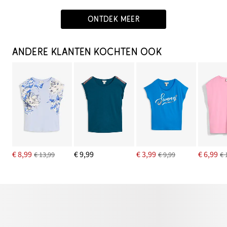
ONTDEK MEER
ANDERE KLANTEN KOCHTEN OOK
€ 8,99
€ 9,99
€ 3,99
€ 6,99
€ 13,99
€ 9,99
€ 