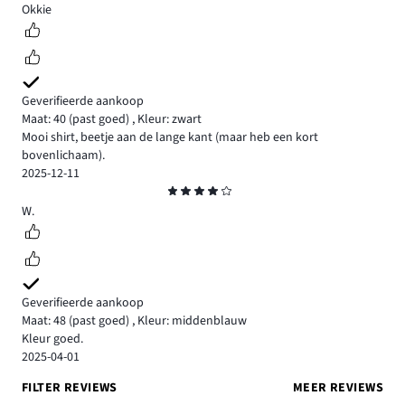
5
Okkie
Geverifieerde aankoop
Maat: 40
(past goed)
,
Kleur: zwart
Mooi shirt, beetje aan de lange kant (maar heb een kort
bovenlichaam).
2025-12-11
Beoordeling
4
W.
Geverifieerde aankoop
Maat: 48
(past goed)
,
Kleur: middenblauw
Kleur goed.
2025-04-01
FILTER REVIEWS
MEER REVIEWS