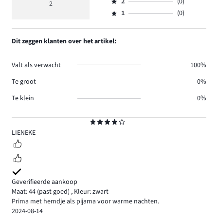
beoordeling
aantal
2
(0)
3,
2
Beoordeling
1.
5
reviews
aantal
1
(0)
2,
Beoordeling
1.
reviews
aantal
1,
0.
reviews
aantal
Dit zeggen klanten over het artikel:
0.
reviews
0.
Valt als verwacht
100%
Te groot
0%
Te klein
0%
Beoordeling
4
LIENEKE
Geverifieerde aankoop
Maat: 44
(past goed)
,
Kleur: zwart
Prima met hemdje als pijama voor warme nachten.
2024-08-14