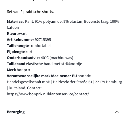
Set van 2 praktische shorts.
Materiaal
Kant: 91% polyamide, 9% elastan; Bovenste laag: 100%
katoen
Kleur
zwart
Artikelnummer
92715395
Taillehoogte
comfortabel
Pijplengte
kort
Onderhoudsadvies
40°C (machinewas)
Tailleband
elastische band met strikkoordje
Merk
bonprix
Verantwoordelijke marktdeelnemer EU
bonprix
Handelsgesellschaft mbH | Haldesdorfer Straße 61 | 22179 Hamburg
| Duitsland, Contact:
https://www.bonprix.nl/klantenservice/contact/
Bezorging