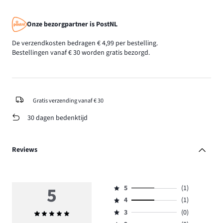
Onze bezorgpartner is PostNL
De verzendkosten bedragen € 4,99 per bestelling.
Bestellingen vanaf € 30 worden gratis bezorgd.
Gratis verzending vanaf € 30
30 dagen bedenktijd
Reviews
5
5
(1)
Beoordeling
4
(1)
5,
Beoordeling
aantal
3
(0)
Gemiddelde
4,
Beoordeling
reviews