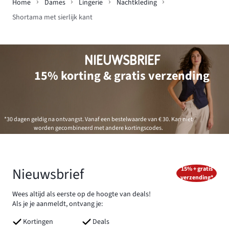
Home
Dames
Lingerie
Nachtkleding
Shortama met sierlijk kant
NIEUWSBRIEF
15% korting & gratis verzending
*30 dagen geldig na ontvangst. Vanaf een bestelwaarde van € 30. Kan niet
worden gecombineerd met andere kortingscodes.
Nieuwsbrief
15% + gratis
verzending*
Wees altijd als eerste op de hoogte van deals!
Als je je aanmeldt, ontvang je:
Kortingen
Deals