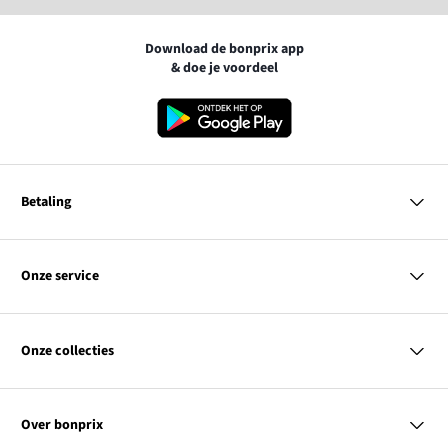
Download de bonprix app
& doe je voordeel
Betaling
MasterCard
VISA
Onze service
iDEAL | Wero
Vragen & antwoorden
PayPal
Bezorgen
Onze collecties
Betalen
Achteraf betalen
Retourneren & terugbetalen
Dames
Maattabellen
Heren
Contact
Over bonprix
Kinderen
Kortingscodes & acties