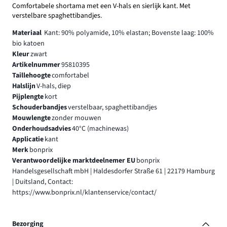
Comfortabele shortama met een V-hals en sierlijk kant. Met
verstelbare spaghettibandjes.
Materiaal
Kant: 90% polyamide, 10% elastan; Bovenste laag: 100%
bio katoen
Kleur
zwart
Artikelnummer
95810395
Taillehoogte
comfortabel
Halslijn
V-hals, diep
Pijplengte
kort
Schouderbandjes
verstelbaar, spaghettibandjes
Mouwlengte
zonder mouwen
Onderhoudsadvies
40°C (machinewas)
Applicatie
kant
Merk
bonprix
Verantwoordelijke marktdeelnemer EU
bonprix
Handelsgesellschaft mbH | Haldesdorfer Straße 61 | 22179 Hamburg
| Duitsland, Contact:
https://www.bonprix.nl/klantenservice/contact/
Bezorging