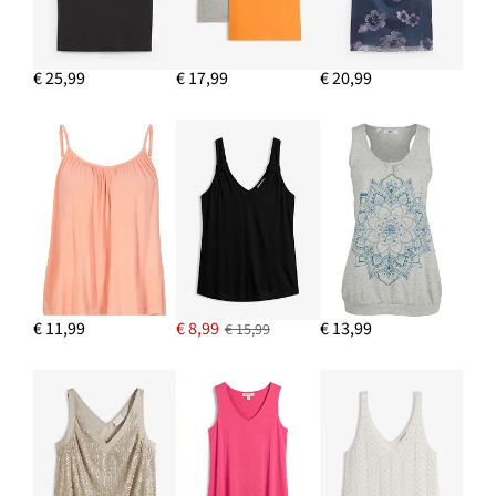
Shopper
€ 28,99
-17%
€ 25,99
€ 17,99
€ 20,99
IN WINKELMANDJE
Gebreide rok
€ 36,99
IN WINKELMANDJE
€ 11,99
€ 8,99
€ 13,99
€ 15,99