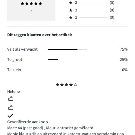
aantal
3
(0)
Gemiddelde
4,
Beoordeling
reviews
beoordeling
aantal
2
(0)
3,
4
Beoordeling
2.
5
reviews
aantal
1
(0)
2,
Beoordeling
2.
reviews
aantal
1,
0.
reviews
aantal
Dit zeggen klanten over het artikel:
0.
reviews
0.
Valt als verwacht
75%
Te groot
25%
Te klein
0%
Beoordeling
4
Helene
Geverifieerde aankoop
Maat: 44
(past goed)
,
Kleur: antraciet gemêleerd
Mooie kleur grijs en uitgevoerd in katoen, wat een verademing na