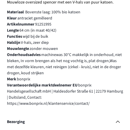
Mouwloze oversized spencer met een V-hals van puur katoen.
Materiaal
Bovenste laag: 100% bio katoen
Kleur
antraciet gemêleerd
Artikelnummer
91251995
Lengte
64 cm (in maat 40/42)
Functies
wijd bij de buik
Halslijn
V-hals, zeer diep
Mouwlengte
zonder mouwen
Onderhoudsadvies
machinewas 30°C makkelijk in onderhoud, niet
bleken, In vorm brengen als het nog vochtig is, plat drogen,Was
met dezelfde kleuren, niet reinigen (cirkel - kruis), niet in de droger
drogen, koud strijken
Merk
bonprix
Verantwoordelijke marktdeelnemer EU
bonprix
Handelsgesellschaft mbH | Haldesdorfer Straße 61 | 22179 Hamburg
| Duitsland, Contact:
https://www.bonprix.nl/klantenservice/contact/
Bezorging