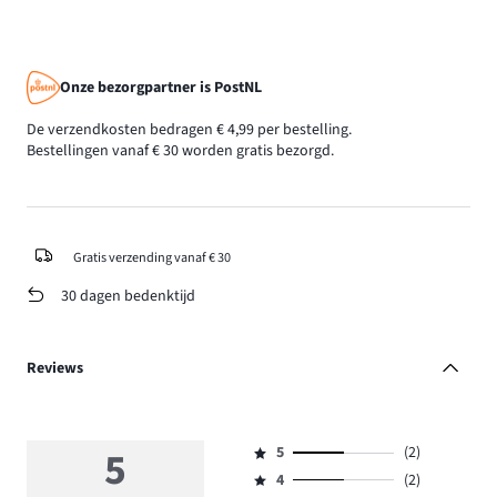
Onze bezorgpartner is PostNL
De verzendkosten bedragen € 4,99 per bestelling.
Bestellingen vanaf € 30 worden gratis bezorgd.
Gratis verzending vanaf € 30
30 dagen bedenktijd
Reviews
5
5
(2)
Beoordeling
4
(2)
5,
Beoordeling