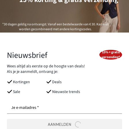
*30 dagen geldig na ontvangst. Vanaf een bestelwaarde van € 30. Kan niet
worden gecombineerd met andere kortingscodes.
Nieuwsbrief
15% + gratis
verzending*
Wees altijd als eerste op de hoogte van deals!
Als je je aanmeldt, ontvang je:
Kortingen
Deals
Sale
Nieuwste trends
Je e-mailadres *
AANMELDEN