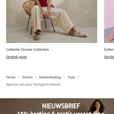
Collec
Collectie: Circular Collection
Ontde
Ontdek meer
Home
Dames
Dameskleding
Tops
Spencer van puur biologisch katoen
NIEUWSBRIEF
15% korting & gratis verzending