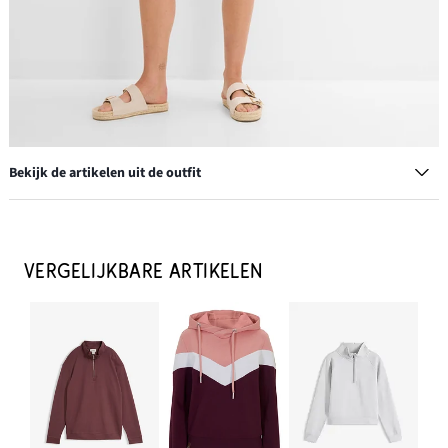
Bekijk de artikelen uit de outfit
Slippers in raffialook
€ 22,99
VERGELIJKBARE ARTIKELEN
IN WINKELMANDJE
Stoffen shopper met gestructureerd patroon
€ 26,99
IN WINKELMANDJE
Oorstekers met bloemmotief