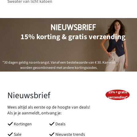
Sweater van licht katoen
NIEUWSBRIEF
15% korting & gratis verzending
*30 dagen geldig na ontvangst. Vanaf een bestelwaarde van € 30. Kan niet
worden gecombineerd met andere kortingscodes.
Nieuwsbrief
15% + gratis
verzending*
Wees altijd als eerste op de hoogte van deals!
Als je je aanmeldt, ontvang je:
Kortingen
Deals
Sale
Nieuwste trends