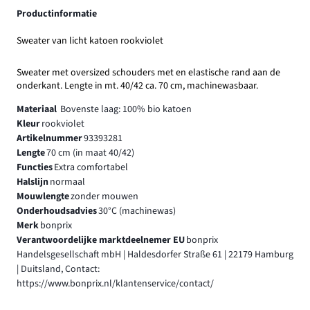
Productinformatie
Sweater van licht katoen rookviolet
Sweater met oversized schouders met en elastische rand aan de
onderkant. Lengte in mt. 40/42 ca. 70 cm, machinewasbaar.
Materiaal
Bovenste laag: 100% bio katoen
Kleur
rookviolet
Artikelnummer
93393281
Lengte
70 cm (in maat 40/42)
Functies
Extra comfortabel
Halslijn
normaal
Mouwlengte
zonder mouwen
Onderhoudsadvies
30°C (machinewas)
Merk
bonprix
Verantwoordelijke marktdeelnemer EU
bonprix
Handelsgesellschaft mbH | Haldesdorfer Straße 61 | 22179 Hamburg
| Duitsland, Contact:
https://www.bonprix.nl/klantenservice/contact/