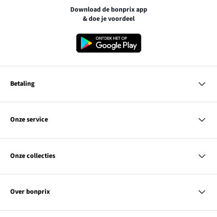
Download de bonprix app
& doe je voordeel
Betaling
MasterCard
VISA
Onze service
iDEAL | Wero
Vragen & antwoorden
PayPal
Bezorgen
Onze collecties
Betalen
Achteraf betalen
Retourneren & terugbetalen
Dames
Maattabellen
Heren
Contact
Over bonprix
Kinderen
Kortingscodes & acties
Wonen
Link
Ons bedrijf