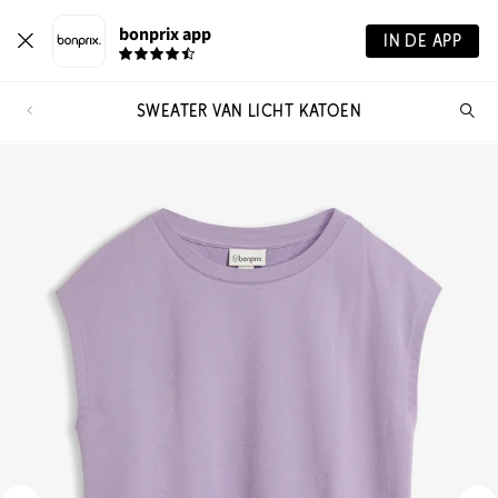
bonprix app
IN DE APP
SWEATER VAN LICHT KATOEN
Wa
zo
je?