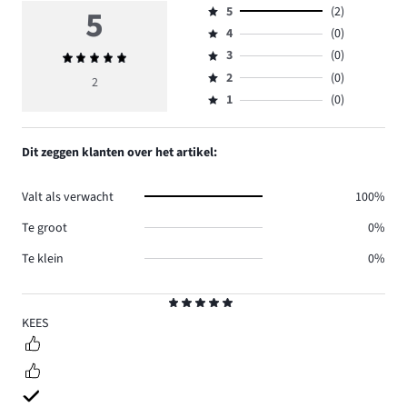
5
5
(2)
Beoordeling
4
(0)
5,
Beoordeling
aantal
3
(0)
Gemiddelde
4,
Beoordeling
reviews
beoordeling
aantal
2
(0)
3,
2
Beoordeling
2.
5
reviews
aantal
1
(0)
2,
Beoordeling
0.
reviews
aantal
1,
0.
reviews
aantal
Dit zeggen klanten over het artikel:
0.
reviews
0.
Valt als verwacht
100%
Te groot
0%
Te klein
0%
Beoordeling
5
KEES