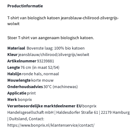
Productinformatie
T-shirt van biologisch katoen jeansblauw-chilirood-zilvergrijs-
wolwit
Stoer T-shirt van aangenaam biologisch katoen.
Materiaal
Bovenste laag: 100% bio katoen
Kleur
jeansblauw/chilirood/zilvergrijs/wolwit
Artikelnummer
93239881
Lengte
76 cm (in maat 52/54)
Halslijn
ronde hals, normaal
Mouwlengte
korte mouw
Onderhoudsadvies
30°C (machinewas)
Applicatie
print
Merk
bonprix
Verantwoordelijke marktdeelnemer EU
bonprix
Handelsgesellschaft mbH | Haldesdorfer Straße 61 | 22179 Hamburg
| Duitsland, Contact:
https://www.bonprix.nl/klantenservice/contact/