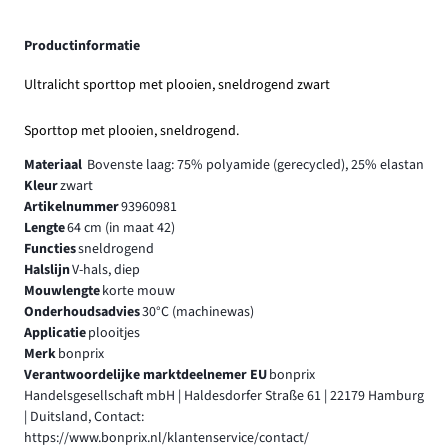
Productinformatie
Ultralicht sporttop met plooien, sneldrogend zwart
Sporttop met plooien, sneldrogend.
Materiaal
Bovenste laag: 75% polyamide (gerecycled), 25% elastan
Kleur
zwart
Artikelnummer
93960981
Lengte
64 cm (in maat 42)
Functies
sneldrogend
Halslijn
V-hals, diep
Mouwlengte
korte mouw
Onderhoudsadvies
30°C (machinewas)
Applicatie
plooitjes
Merk
bonprix
Verantwoordelijke marktdeelnemer EU
bonprix
Handelsgesellschaft mbH | Haldesdorfer Straße 61 | 22179 Hamburg
| Duitsland, Contact:
https://www.bonprix.nl/klantenservice/contact/