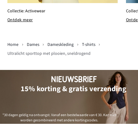
Collectie: Activewear
Collec
Ontdek meer
Ontde
Home
Dames
Dameskleding
T-shirts
Ultralicht sporttop met plooien, sneldrogend
NIEUWSBRIEF
15% korting & gratis verzending
*30 dagen geldig na ontvangst. Vanaf een bestelwaarde van € 30. Kan niet
worden gecombineerd met andere kortingscodes.