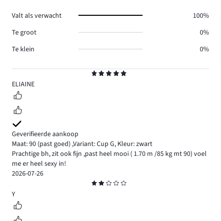
1.
Valt als verwacht
100%
Te groot
0%
Te klein
0%
Beoordeling
5
ELIAINE
Geverifieerde aankoop
Maat: 90
(past goed)
,
Variant: Cup G,
Kleur: zwart
Prachtige bh, zit ook fijn ,past heel mooi ( 1.70 m /85 kg mt 90) voel
me er heel sexy in!
2026-07-26
Beoordeling
2
Y