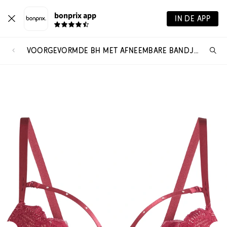
bonprix app
IN DE APP
VOORGEVORMDE BH MET AFNEEMBARE BANDJES
Wa
zo
je?