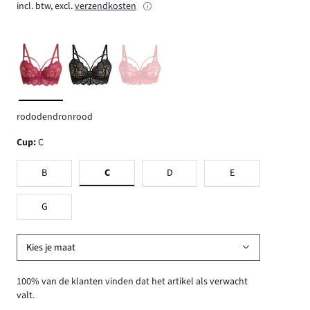
incl. btw, excl.
verzendkosten
rododendronrood
Cup
:
C
B
C
D
E
G
Kies je maat
100% van de klanten vinden dat het artikel als verwacht
valt.