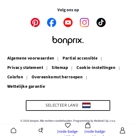
venster
nieuw
volkomen veilig.
venster
Volg ons op
Link
Link
Link
Link
Link
opent
opent
opent
opent
opent
in
in
in
in
in
een
een
een
een
een
nieuw
nieuw
nieuw
nieuw
nieuw
venster
venster
venster
venster
venster
Algemene voorwaarden
Partial accessible
Privacy statement
Sitemap
Cookie-instellingen
Colofon
Overeenkomst herroepen
Wettelijke garantie
Link
opent
in
een
SELECTEER LAND
nieuw
venster
© 2026 bonprix. Alle rechten voorbehouden. Programming by Media4U Sp. z o.o.
[node-badge-
[node-badge-