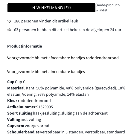
[node-product-
IN WINKELMANDJE
wishlist]
186 personen vinden dit artikel leuk
63 personen hebben dit artikel bekeken de afgelopen 24 uur
Productinformatie
Voorgevormde bh met afneembare bandjes rododendronrood
Voorgevormde bh met afneembare bandjes
Cup
Cup C
Materiaal
Kant: 50% polyamide, 40% polyamide (gerecycled), 10%
elastan; Voering: 86% polyamide, 14% elastan
Kleur
rododendronrood
Artikelnummer
91329995
Soort sluiting
haakjessluiting, sluiting aan de achterkant
Vulling
met vulling
Cupvorm
voorgevormd
Schouderbandjes
verstelbaar in 3 standen, verstelbaar, standaard