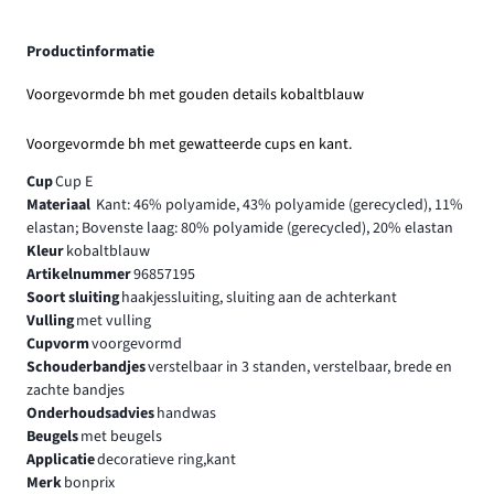
Productinformatie
Voorgevormde bh met gouden details kobaltblauw
Voorgevormde bh met gewatteerde cups en kant.
Cup
Cup E
Materiaal
Kant: 46% polyamide, 43% polyamide (gerecycled), 11%
elastan; Bovenste laag: 80% polyamide (gerecycled), 20% elastan
Kleur
kobaltblauw
Artikelnummer
96857195
Soort sluiting
haakjessluiting, sluiting aan de achterkant
Vulling
met vulling
Cupvorm
voorgevormd
Schouderbandjes
verstelbaar in 3 standen, verstelbaar, brede en
zachte bandjes
Onderhoudsadvies
handwas
Beugels
met beugels
Applicatie
decoratieve ring,kant
Merk
bonprix