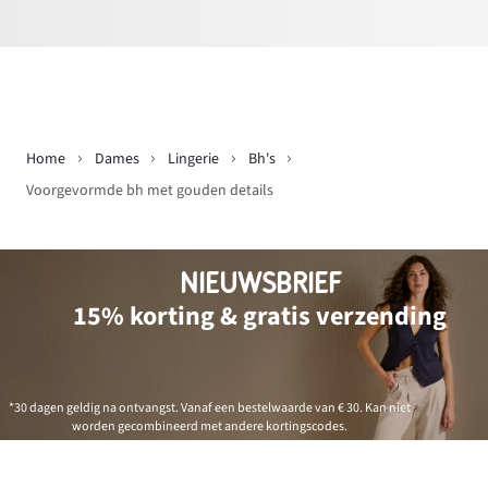
Home
Dames
Lingerie
Bh's
Voorgevormde bh met gouden details
NIEUWSBRIEF
15% korting & gratis verzending
*30 dagen geldig na ontvangst. Vanaf een bestelwaarde van € 30. Kan niet
worden gecombineerd met andere kortingscodes.