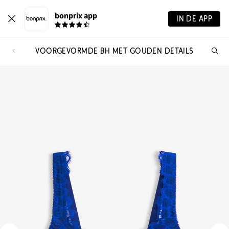
bonprix app
IN DE APP
VOORGEVORMDE BH MET GOUDEN DETAILS
Wa
zo
je?