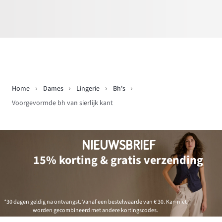
Home
Dames
Lingerie
Bh's
Voorgevormde bh van sierlijk kant
NIEUWSBRIEF
15% korting & gratis verzending
*30 dagen geldig na ontvangst. Vanaf een bestelwaarde van € 30. Kan niet
worden gecombineerd met andere kortingscodes.