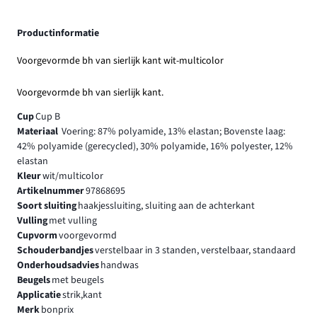
Productinformatie
Voorgevormde bh van sierlijk kant wit-multicolor
Voorgevormde bh van sierlijk kant.
Cup
Cup B
Materiaal
Voering: 87% polyamide, 13% elastan; Bovenste laag:
42% polyamide (gerecycled), 30% polyamide, 16% polyester, 12%
elastan
Kleur
wit/multicolor
Artikelnummer
97868695
Soort sluiting
haakjessluiting, sluiting aan de achterkant
Vulling
met vulling
Cupvorm
voorgevormd
Schouderbandjes
verstelbaar in 3 standen, verstelbaar, standaard
Onderhoudsadvies
handwas
Beugels
met beugels
Applicatie
strik,kant
Merk
bonprix