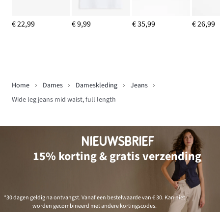
€ 22,99
€ 9,99
€ 35,99
€ 26,99
Home
Dames
Dameskleding
Jeans
Wide leg jeans mid waist, full length
NIEUWSBRIEF
15% korting & gratis verzending
*30 dagen geldig na ontvangst. Vanaf een bestelwaarde van € 30. Kan niet
worden gecombineerd met andere kortingscodes.