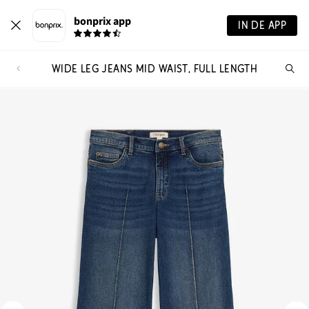
bonprix app
IN DE APP
WIDE LEG JEANS MID WAIST, FULL LENGTH
Wa
zo
je?