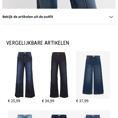
Bekijk de artikelen uit de outfit
Pet van 100% katoen
€ 14,99
VERGELIJKBARE ARTIKELEN
IN WINKELMANDJE
Bicolor creolen van messing
€ 26,99
€ 25,99
€ 34,99
€ 37,99
IN WINKELMANDJE
Wide leg jeans mid waist, full length
€ 29,99