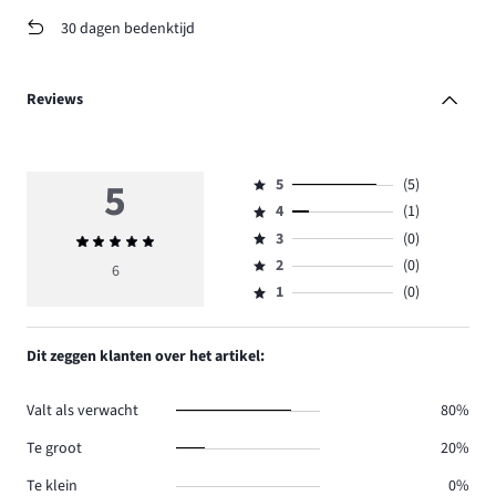
30 dagen bedenktijd
Reviews
5
5
(5)
Beoordeling
4
(1)
5,
Beoordeling
aantal
3
(0)
Gemiddelde
4,
Beoordeling
reviews
beoordeling
aantal
2
(0)
3,
6
Beoordeling
5.
5
reviews
aantal
1
(0)
2,
Beoordeling
1.
reviews
aantal
1,
0.
reviews
aantal
Dit zeggen klanten over het artikel:
0.
reviews
0.
Valt als verwacht
80%
Te groot
20%
Te klein
0%