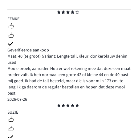
Beoordeling
4
FEMKE
Geverifieerde aankoop
Maat: 40
(te groot)
,
Variant: Lengte tall,
Kleur: donkerblauw denim
used
Mooie broek, aanrader. Hou er wel rekening mee dat deze een maat
breder valt. Ik heb normaal een grote 42 of kleine 44 en de 40 past
mij goed. Ik had de tall besteld, maar die is voor mijn 173 cm. te
lang. Ik ga daarom de regular bestellen en hopen dat deze mooi
past.
2026-07-26
Beoordeling
5
SUZIE