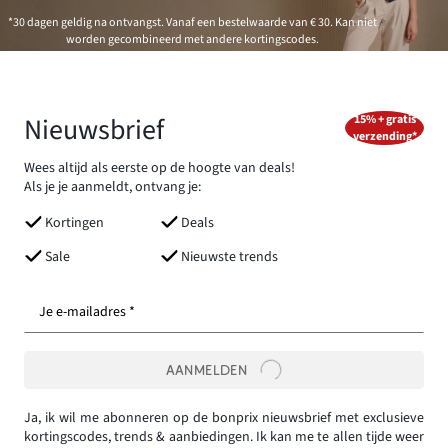
*30 dagen geldig na ontvangst. Vanaf een bestelwaarde van € 30. Kan niet
worden gecombineerd met andere kortingscodes.
Nieuwsbrief
15% + gratis
verzending*
Wees altijd als eerste op de hoogte van deals!
Als je je aanmeldt, ontvang je:
Kortingen
Deals
Sale
Nieuwste trends
Je e-mailadres *
AANMELDEN
Ja, ik wil me abonneren op de bonprix nieuwsbrief met exclusieve
kortingscodes, trends & aanbiedingen. Ik kan me te allen tijde weer