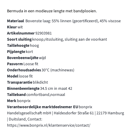
Bermuda in een modieuze lengte met bandplooien.
Materiaal
Bovenste laag: 55% linnen (gecertificeerd), 45% viscose
Kleur
wit
Artikelnummer
92903981
Soort sluiting
knoop,ritssluiting, sluiting aan de voorkant
Taillehoogte
hoog
Pijplengte
kort
Bovenbeenwijdte
wijd
Pasvorm
Loose fit
Onderhoudsadvies
30°C (machinewas)
Model
loose fit
Transparantie
blikdicht
Binnenbeenlengte
34.5 cm in maat 42
Tailleband
comfortband,normaal
Merk
bonprix
Verantwoordelijke marktdeelnemer EU
bonprix
Handelsgesellschaft mbH | Haldesdorfer Straße 61 | 22179 Hamburg
| Duitsland, Contact:
https://www.bonprix.nl/klantenservice/contact/