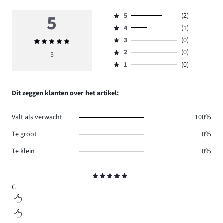
5
5
(2)
Beoordeling
4
(1)
5,
Beoordeling
aantal
3
(0)
Gemiddelde
4,
Beoordeling
reviews
beoordeling
aantal
2
(0)
3,
3
Beoordeling
2.
5
reviews
aantal
1
(0)
2,
Beoordeling
1.
reviews
aantal
1,
0.
reviews
aantal
Dit zeggen klanten over het artikel:
0.
reviews
0.
Valt als verwacht
100%
Te groot
0%
Te klein
0%
Beoordeling
5
C