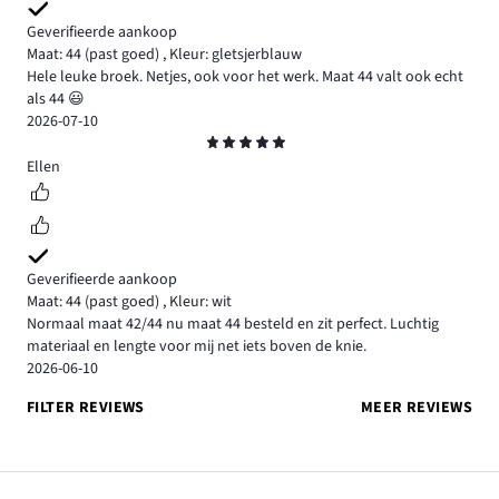
Geverifieerde aankoop
Maat: 44
(past goed)
,
Kleur: gletsjerblauw
Hele leuke broek. Netjes, ook voor het werk. Maat 44 valt ook echt
als 44 😃
2026-07-10
Beoordeling
5
Ellen
Geverifieerde aankoop
Maat: 44
(past goed)
,
Kleur: wit
Normaal maat 42/44 nu maat 44 besteld en zit perfect. Luchtig
materiaal en lengte voor mij net iets boven de knie.
2026-06-10
FILTER REVIEWS
MEER REVIEWS