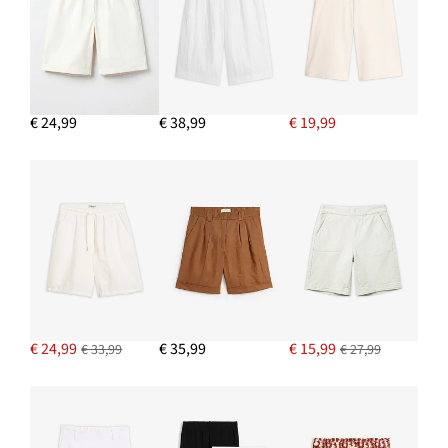
IN WINKELMANDJE
Shirt met ronde hals (set van 5)
€ 29,99
€ 24,99
€ 38,99
€ 19,99
IN WINKELMANDJE
Sandaletten met riempjes en smalle hak
€ 19,99
IN WINKELMANDJE
€ 24,99
€ 35,99
€ 15,99
€ 33,99
€ 27,99