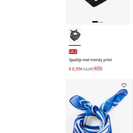
SALE
Sjaaltje met trendy print
Nu
€ 6,99
-41%
€ 11,99
Van
voor
€ 11,99