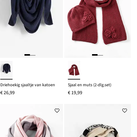
Driehoekig sjaaltje van katoen
Sjaal en muts (2-dlg.set)
€ 26,99
€ 19,99