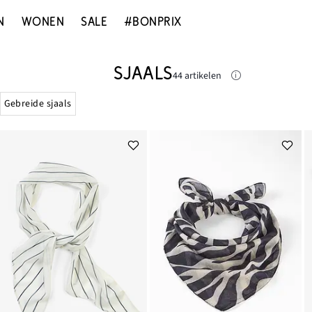
N
WONEN
SALE
#BONPRIX
SJAALS
44 artikelen
Gebreide sjaals