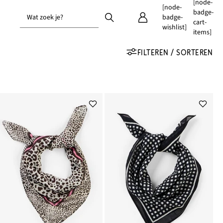
[node-
[node-
badge-
Wat zoek je?
badge-
cart-
wishlist]
items]
FILTEREN / SORTEREN