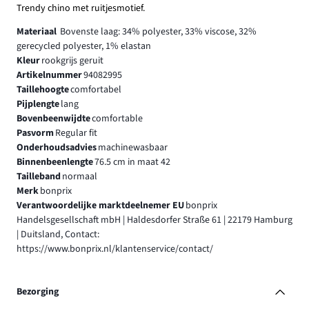
Trendy chino met ruitjesmotief.
Materiaal
Bovenste laag: 34% polyester, 33% viscose, 32%
gerecycled polyester, 1% elastan
Kleur
rookgrijs geruit
Artikelnummer
94082995
Taillehoogte
comfortabel
Pijplengte
lang
Bovenbeenwijdte
comfortable
Pasvorm
Regular fit
Onderhoudsadvies
machinewasbaar
Binnenbeenlengte
76.5 cm in maat 42
Tailleband
normaal
Merk
bonprix
Verantwoordelijke marktdeelnemer EU
bonprix
Handelsgesellschaft mbH | Haldesdorfer Straße 61 | 22179 Hamburg
| Duitsland, Contact:
https://www.bonprix.nl/klantenservice/contact/
Bezorging