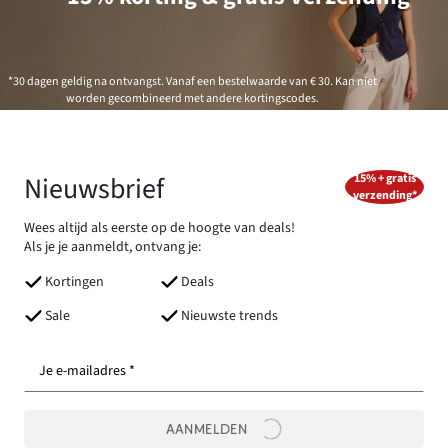
*30 dagen geldig na ontvangst. Vanaf een bestelwaarde van € 30. Kan niet
worden gecombineerd met andere kortingscodes.
Nieuwsbrief
15% + gratis
verzending*
Wees altijd als eerste op de hoogte van deals!
Als je je aanmeldt, ontvang je:
Kortingen
Deals
Sale
Nieuwste trends
Je e-mailadres *
AANMELDEN