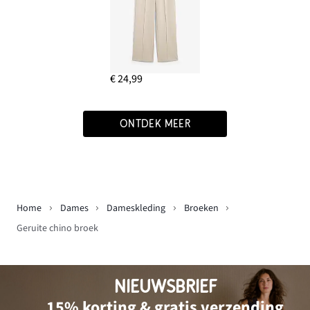
€ 24,99
ONTDEK MEER
Home
Dames
Dameskleding
Broeken
Geruite chino broek
NIEUWSBRIEF
15% korting & gratis verzending