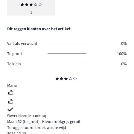
Gemiddelde
beoordeling
1
3
Dit zeggen klanten over het artikel:
Valt als verwacht
0%
Te groot
100%
Te klein
0%
Beoordeling
3
Maria
Geverifieerde aankoop
Maat: 52
(te groot)
,
Kleur: rookgrijs geruit
Teruggestuurd, broek was te wijd
2025-12-15