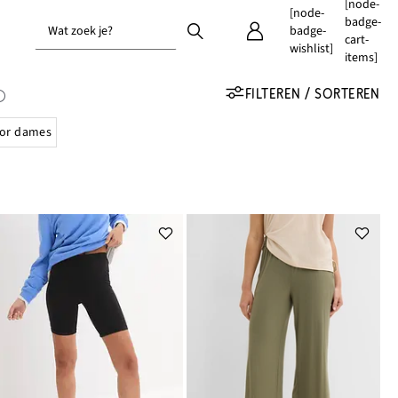
[node-
[node-
badge-
Wat zoek je?
badge-
cart-
wishlist]
items]
FILTEREN / SORTEREN
oor dames