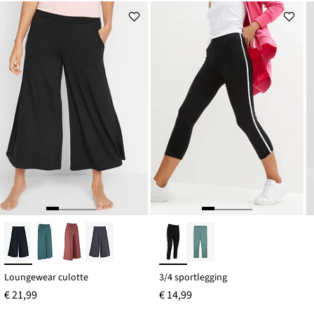
Loungewear culotte
3/4 sportlegging
€ 21,99
€ 14,99