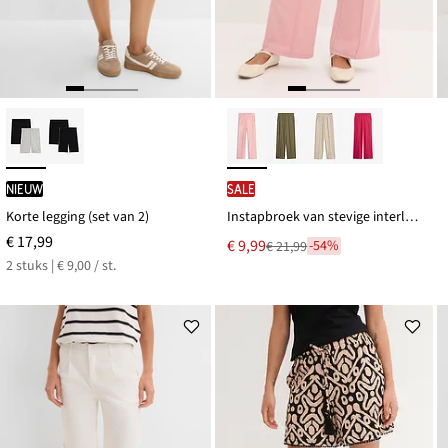
Nieuw
SALE
Korte legging (set van 2)
Instapbroek van stevige interlock
€ 17,99
Nu
€ 9,99
-54%
€ 21,99
Van
voor
2 stuks | € 9,00 / st.
€ 21,99