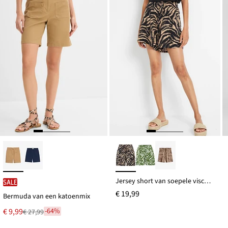
Jersey short van soepele viscose
SALE
€ 19,99
Bermuda van een katoenmix
Nu
€ 9,99
-64%
€ 27,99
Van
voor
€ 27,99