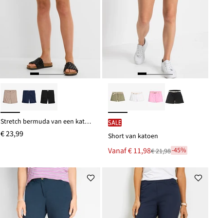
Stretch bermuda van een katoenmix
SALE
€ 23,99
Short van katoen
Nu
Vanaf
€ 11,98
-45%
€ 21,98
Van
voor
€ 21,98