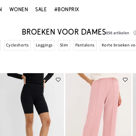
N
WONEN
SALE
#BONPRIX
BROEKEN VOOR DAMES
898 artikelen
Cycleshorts
Leggings
Slim
Pantalons
Korte broeken v