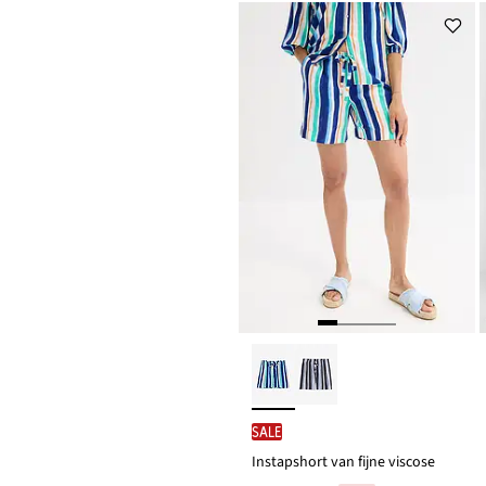
SALE
Instapshort van fijne viscose