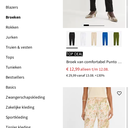
Blazers
Broeken
Rokken
Jurken
Truien & vesten
TOP DEAL
Tops
Broek van comfortabel Punto di Roma
Tunieken
€ 12,99
alleen t/m 12.08.
€ 29,99 vanaf 13.08. +130%
Bestsellers
Basics
Zwangerschapskleding
Zakelijke kleding
Sportkleding
Tiroler kleding