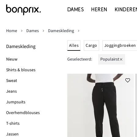
DAMES
HEREN
KINDERE
Home
Dames
Dameskleding
Alles
Cargo
Joggingbroeken
Dameskleding
Nieuw
Geselecteerd:
Populairst
Shirts & blouses
Sweat
Jeans
Jumpsuits
Overhemdblouses
T-shirts
Jassen