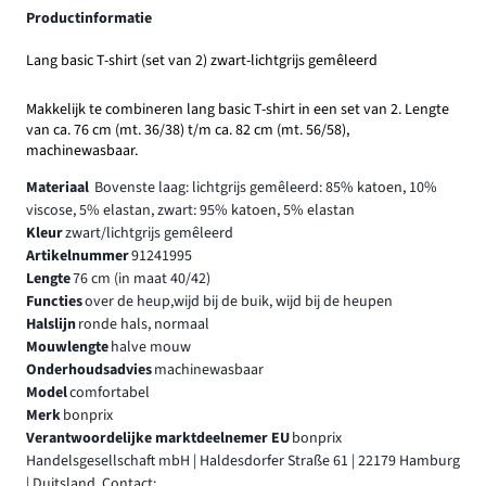
Productinformatie
Lang basic T-shirt (set van 2) zwart-lichtgrijs gemêleerd
Makkelijk te combineren lang basic T-shirt in een set van 2. Lengte
van ca. 76 cm (mt. 36/38) t/m ca. 82 cm (mt. 56/58),
machinewasbaar.
Materiaal
Bovenste laag: lichtgrijs gemêleerd: 85% katoen, 10%
viscose, 5% elastan, zwart: 95% katoen, 5% elastan
Kleur
zwart/lichtgrijs gemêleerd
Artikelnummer
91241995
Lengte
76 cm (in maat 40/42)
Functies
over de heup,wijd bij de buik, wijd bij de heupen
Halslijn
ronde hals, normaal
Mouwlengte
halve mouw
Onderhoudsadvies
machinewasbaar
Model
comfortabel
Merk
bonprix
Verantwoordelijke marktdeelnemer EU
bonprix
Handelsgesellschaft mbH | Haldesdorfer Straße 61 | 22179 Hamburg
| Duitsland, Contact: