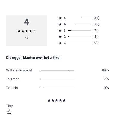
4
5
(31)
Beoordeling
4
(16)
5,
Beoordeling
aantal
3
(7)
Gemiddelde
4,
Beoordeling
reviews
beoordeling
aantal
2
(3)
3,
57
Beoordeling
31.
4
reviews
aantal
1
(0)
2,
Beoordeling
16.
reviews
aantal
1,
7.
reviews
aantal
Dit zeggen klanten over het artikel:
3.
reviews
0.
Valt als verwacht
84%
Te groot
7%
Te klein
9%
Beoordeling
5
Tiny