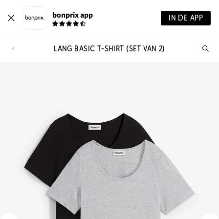
bonprix app
IN DE APP
LANG BASIC T-SHIRT (SET VAN 2)
Wa
zo
je?