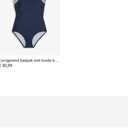
Corrigerend badpak met brede bandjes, medium corrigerend
€ 30,99