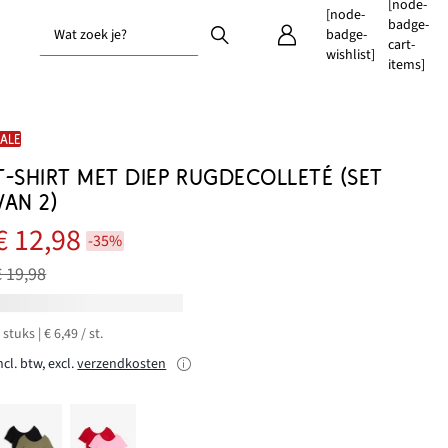
[node-
[node-
badge-
Wat zoek je?
badge-
cart-
wishlist]
items]
SALE
T-SHIRT MET DIEP RUGDECOLLETÉ (SET
VAN 2)
€ 12,98
-35%
€ 19,98
 stuks | € 6,49 / st.
ncl. btw, excl.
verzendkosten