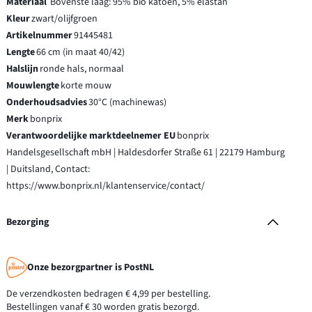
Materiaal
Bovenste laag: 95% bio katoen, 5% elastan
Kleur
zwart/olijfgroen
Artikelnummer
91445481
Lengte
66 cm (in maat 40/42)
Halslijn
ronde hals, normaal
Mouwlengte
korte mouw
Onderhoudsadvies
30°C (machinewas)
Merk
bonprix
Verantwoordelijke marktdeelnemer EU
bonprix
Handelsgesellschaft mbH | Haldesdorfer Straße 61 | 22179 Hamburg
| Duitsland, Contact:
https://www.bonprix.nl/klantenservice/contact/
Bezorging
Onze bezorgpartner is PostNL
De verzendkosten bedragen € 4,99 per bestelling.
Bestellingen vanaf € 30 worden gratis bezorgd.