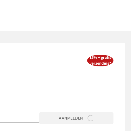
15% + gratis
verzending*
AANMELDEN