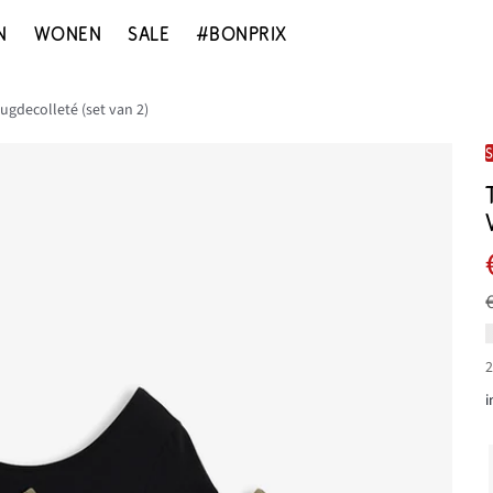
N
WONEN
SALE
#BONPRIX
rugdecolleté (set van 2)
2
i