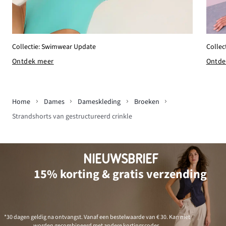
Collectie: Swimwear Update
Collec
Ontdek meer
Ontde
Home
Dames
Dameskleding
Broeken
Strandshorts van gestructureerd crinkle
NIEUWSBRIEF
15% korting & gratis verzending
*30 dagen geldig na ontvangst. Vanaf een bestelwaarde van € 30. Kan niet
worden gecombineerd met andere kortingscodes.