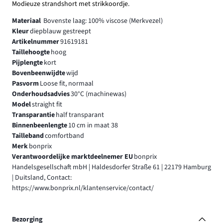
Modieuze strandshort met strikkoordje.
Materiaal
Bovenste laag: 100% viscose (Merkvezel)
Kleur
diepblauw gestreept
Artikelnummer
91619181
Taillehoogte
hoog
Pijplengte
kort
Bovenbeenwijdte
wijd
Pasvorm
Loose fit, normaal
Onderhoudsadvies
30°C (machinewas)
Model
straight fit
Transparantie
half transparant
Binnenbeenlengte
10 cm in maat 38
Tailleband
comfortband
Merk
bonprix
Verantwoordelijke marktdeelnemer EU
bonprix
Handelsgesellschaft mbH | Haldesdorfer Straße 61 | 22179 Hamburg
| Duitsland, Contact:
https://www.bonprix.nl/klantenservice/contact/
Bezorging