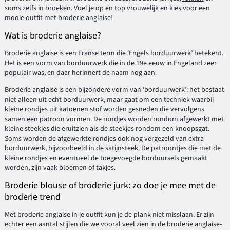
soms zelfs in broeken. Voel je op en
top
vrouwelijk en kies voor een
mooie outfit met broderie anglaise!
Wat is broderie anglaise?
Broderie anglaise is een Franse term die ‘Engels borduurwerk’ betekent.
Het is een vorm van borduurwerk die in de 19e eeuw in Engeland zeer
populair was, en daar herinnert de naam nog aan.
Broderie anglaise is een bijzondere vorm van ‘borduurwerk’: het bestaat
niet alleen uit echt borduurwerk, maar gaat om een techniek waarbij
kleine rondjes uit katoenen stof worden gesneden die vervolgens
samen een patroon vormen. De rondjes worden rondom afgewerkt met
kleine steekjes die eruitzien als de steekjes rondom een knoopsgat.
Soms worden de afgewerkte rondjes ook nog vergezeld van extra
borduurwerk, bijvoorbeeld in de satijnsteek. De patroontjes die met de
kleine rondjes en eventueel de toegevoegde borduursels gemaakt
worden, zijn vaak bloemen of takjes.
Broderie blouse of broderie jurk: zo doe je mee met de
broderie trend
Met broderie anglaise in je outfit kun je de plank niet misslaan. Er zijn
echter een aantal stijlen die we vooral veel zien in de broderie anglaise-