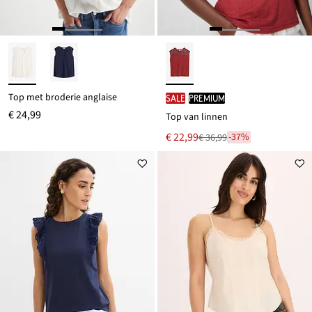
Top met broderie anglaise
SALE
PREMIUM
€ 24,99
Top van linnen
Nu
€ 22,99
-37%
€ 36,99
Van
voor
€ 36,99