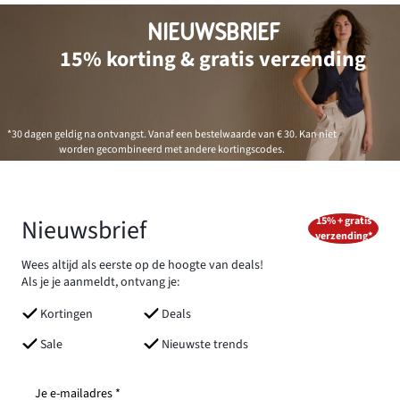
NIEUWSBRIEF
15% korting & gratis verzending
*30 dagen geldig na ontvangst. Vanaf een bestelwaarde van € 30. Kan niet
worden gecombineerd met andere kortingscodes.
Nieuwsbrief
15% + gratis
verzending*
Wees altijd als eerste op de hoogte van deals!
Als je je aanmeldt, ontvang je:
Kortingen
Deals
Sale
Nieuwste trends
Je e-mailadres *